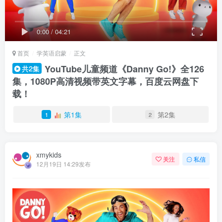
0:00
/
04:21
首页
学英语启蒙
正文
YouTube儿童频道《Danny Go!》全126
共2集
集，1080P高清视频带英文字幕，百度云网盘下
载！
第1集
第2集
1
2
xmykids
关注
私信
12月19日 14:29发布