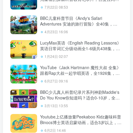
下载
7月22日 08:53
BBC儿童科普节目《Andy's Safari
Adventures 安迪的旅行冒险》全40集，
1080P高清视频带英文字幕，百度云网盘下
4月23日 16:06
载！
LucyMax英语《English Reading Lessons》
英语日常词汇分级动画全1-6级共438集，
720P高清视频带英文字幕，百度云网盘下
1月24日 02:07
载！
YouTube《Jack Hartmann 魔性大叔 全集》
跟着Rap大叔一起学唱英语，全1926集，
1080P高清视频带英文字幕，百度云网盘下
6月27日 09:16
载！
BBC少儿真人科普纪录片系列神剧Maddie's
Do You Know你知道吗？适合0-10岁，全五
季共98集+番外篇21集，百度云网盘下载！
3月13日 13:55
Youtube上亿播放量Peekaboo Kidz趣味科普
Binocs博士英语启蒙动画，适合3岁以上，全
428集，1080P高清视频带英文字幕，百度云
6月2日 14:46