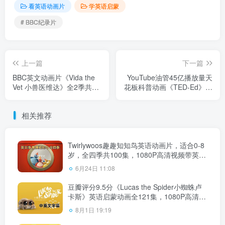
看英语动画片
学英语启蒙
# BBC纪录片
上一篇
下一篇
BBC英文动画片《Vida the
YouTube油管45亿播放量天
Vet 小兽医维达》全2季共91
花板科普动画《TED-Ed》全
集，1080P高清视频带英文
2145集，1080P高清视频带
字幕，百度云网盘下载！
中英文字幕，百度云网盘下
相关推荐
载！
Twirlywoos趣趣知知鸟英语动画片，适合0-8
岁，全四季共100集，1080P高清视频带英文
字幕，百度云网盘下载
6月24日 11:08
豆瓣评分9.5分《Lucas the Spider小蜘蛛卢
卡斯》英语启蒙动画全121集，1080P高清视
频带中英文字幕，百度云网盘下载！
8月1日 19:19