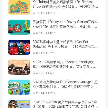
YouTube科普英文启蒙动画《Dr. Binocs
Show 百诺博士秀》全542集，1080P高清视
频带英文字幕，百度云网盘下载！
7月17日 16:06
男孩最爱《Digley and Dazey Stories工程车
小伙伴们的故事》英语动画片，全21集，
1080P高清视频带英文字幕，百度云网盘下
6月11日 14:17
载！
BBC儿童科学主题游戏节目《Get Set
Galactic》全3季共50集，1080P高清视频带
英文字幕，配套音频MP3，百度云网盘下
8月17日 07:56
载！
Apple TV英语动画片《Shape Island形状
岛》1080P高清视频带中文、英文字幕，百
度云网盘下载！
4月7日 21:43
BBC英语启蒙动画片《Gecko's Garage》壁
虎的车库全24集，1080P高清视频带英文字
幕，百度云网盘下载！
2月14日 10:13
《Muffin Stories 英文经典寓言故事》全8季
共120集，高清视频带英文字幕+音频MP3，