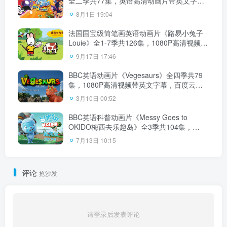
全二季共77集，英语高清动画片带英文字
幕，百度云网盘下载
8月1日 19:04
法国国宝级简笔画英语动画片《路易小兔子
Louie》全1-7季共126集，1080P高清视频带
中英文字幕，百度云网盘下载！
9月17日 17:46
BBC英语动画片《Vegesaurs》全四季共79
集，1080P高清视频带英文字幕，百度云网
盘下载！
3月10日 00:52
BBC英语科普动画片《Messy Goes to
OKIDO梅西去乐趣岛》全3季共104集，
1080P高清视频带英文字幕，百度云网盘下
7月13日 10:15
载！
评论
抢沙发
请登录后发表评论