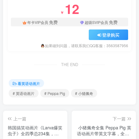
12
￥
免费
免费
年卡VIP会员
超级SVIP会员
登录购买
如果碰到问题，请联系我们QQ客服：3563587956
THE END
看英语动画片
# 英语动画片
# Peppa Pig
# 小猪佩奇
上一篇
下一篇
韩国搞笑动画片《Larva爆笑
小猪佩奇全集 Peppa Pig 英
虫子》全四季总234集，
语动画片带英文字幕，全1-9