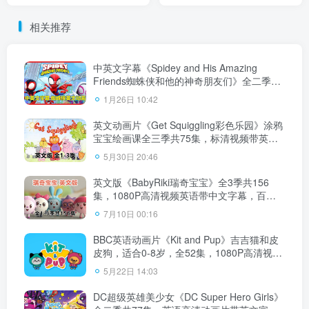
1080P高清视频，百度云网
季总514集，1080P高清视
盘下载
频，百度云网盘下载！
相关推荐
中英文字幕《Spidey and His Amazing
Friends蜘蛛侠和他的神奇朋友们》全二季共
108集，1080P高清动画片视频，百度云网盘
1月26日 10:42
下载！
英文动画片《Get Squiggling彩色乐园》涂鸦
宝宝绘画课全三季共75集，标清视频带英文
字幕，百度云网盘下载！
5月30日 20:46
英文版《BabyRiki瑞奇宝宝》全3季共156
集，1080P高清视频英语带中文字幕，百度
云网盘下载！
7月10日 00:16
BBC英语动画片《Kit and Pup》吉吉猫和皮
皮狗，适合0-8岁，全52集，1080P高清视频
带英文字幕，百度云网盘下载
5月22日 14:03
DC超级英雄美少女《DC Super Hero Girls》