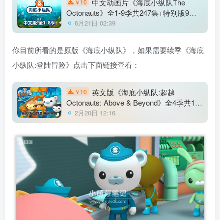
中文动画片《海底小纵队The
10
￥
Octonauts》全1-9季共247集+特别版9
集，1080P高清视频带中文字幕，百度云
6月21日 02:39
网盘下载
你目前所看的是原版《海底小纵队》，如果需要续季《海底
小纵队:登陆冒险》点击下面链接查看：
英文版《海底小纵队:超越
10
￥
Octonauts: Above & Beyond》全4季共100
集，1080P高清视频带英文字幕，百度云
2月20日 12:16
网盘下载！