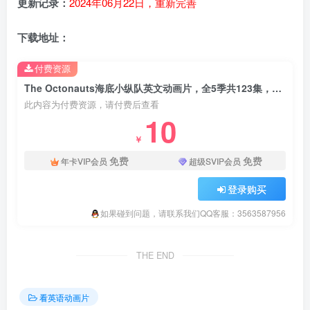
更新记录：
2024年06月22日，重新完善
下载地址：
付费资源
The Octonauts海底小纵队英文动画片，全5季共123集，1080P高清视频带英文字幕，带配套音频MP3，百度云网盘下载
此内容为付费资源，请付费后查看
10
￥
免费
免费
年卡VIP会员
超级SVIP会员
登录购买
如果碰到问题，请联系我们QQ客服：3563587956
THE END
看英语动画片