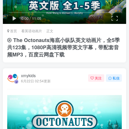
0:00
/
11:05
首页
看英语动画片
正文
The Octonauts海底小纵队英文动画片，全5季
共123集，1080P高清视频带英文字幕，带配套音
频MP3，百度云网盘下载
xmykids
关注
私信
6月22日 02:54更新