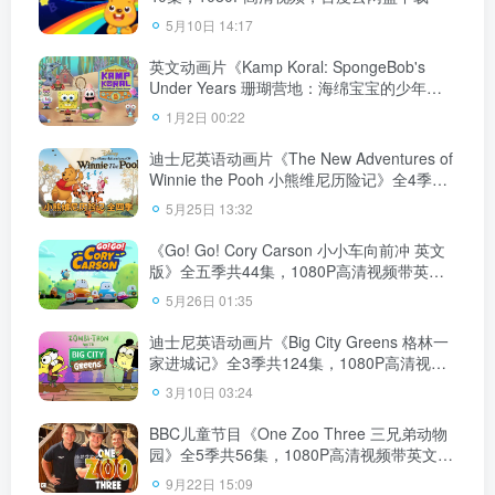
5月10日 14:17
英文动画片《Kamp Koral: SpongeBob's
Under Years 珊瑚营地：海绵宝宝的少年时
代》全2季共78集，1080P高清视频带英文字
1月2日 00:22
幕，百度云网盘下载！
迪士尼英语动画片《The New Adventures of
Winnie the Pooh 小熊维尼历险记》全4季共
50集，1080P高清视频，百度云网盘下载！
5月25日 13:32
《Go! Go! Cory Carson 小小车向前冲 英文
版》全五季共44集，1080P高清视频带英文
字幕，百度云网盘下载！
5月26日 01:35
迪士尼英语动画片《Big City Greens 格林一
家进城记》全3季共124集，1080P高清视频
带英文字幕，百度云网盘下载！
3月10日 03:24
BBC儿童节目《One Zoo Three 三兄弟动物
园》全5季共56集，1080P高清视频带英文字
幕，百度云网盘下载！
9月22日 15:09