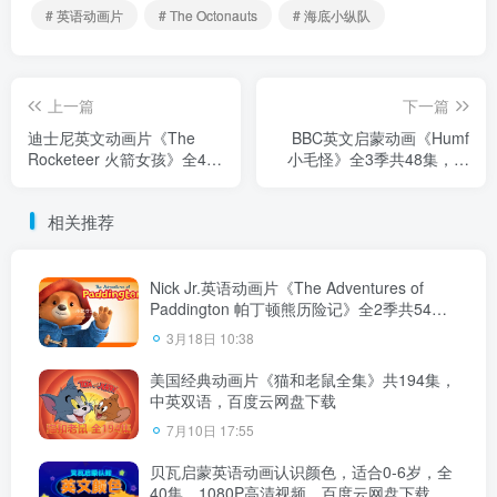
# 英语动画片
# The Octonauts
# 海底小纵队
上一篇
下一篇
迪士尼英文动画片《The
BBC英文启蒙动画《Humf
Rocketeer 火箭女孩》全43
小毛怪》全3季共48集，标
集，1080P高清视频带英文
清视频，带配套音频MP3，
字幕，百度云网盘下载！
百度云网盘下载！
相关推荐
Nick Jr.英语动画片《The Adventures of
Paddington 帕丁顿熊历险记》全2季共54
集，1080P高清视频带英文字幕，百度云网
3月18日 10:38
盘下载！
美国经典动画片《猫和老鼠全集》共194集，
中英双语，百度云网盘下载
7月10日 17:55
贝瓦启蒙英语动画认识颜色，适合0-6岁，全
40集，1080P高清视频，百度云网盘下载