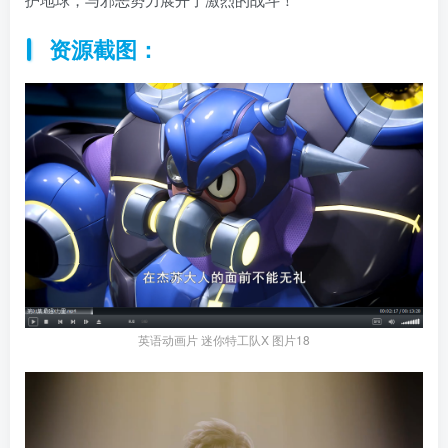
资源截图：
英语动画片 迷你特工队X 图片18