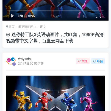
0:00
/
13:27
首页
看英语动画片
正文
迷你特工队X英语动画片，共51集，1080P高清
视频带中文字幕，百度云网盘下载
xmykids
关注
私信
3月17日 09:59更新