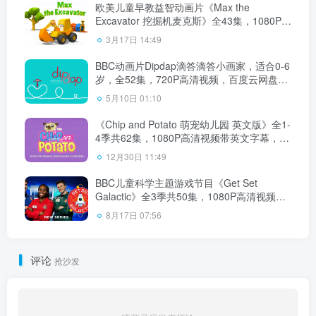
欧美儿童早教益智动画片《Max the
Excavator 挖掘机麦克斯》全43集，1080P高
清视频，百度云网盘下载！
3月17日 14:49
BBC动画片Dipdap滴答滴答小画家，适合0-6
岁，全52集，720P高清视频，百度云网盘下
载
5月10日 01:10
《Chip and Potato 萌宠幼儿园 英文版》全1-
4季共62集，1080P高清视频带英文字幕，百
度云网盘下载！
12月30日 11:49
BBC儿童科学主题游戏节目《Get Set
Galactic》全3季共50集，1080P高清视频带
英文字幕，配套音频MP3，百度云网盘下
8月17日 07:56
载！
评论
抢沙发