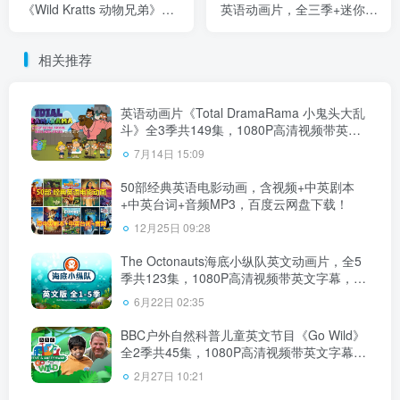
《Wild Kratts 动物兄弟》全
英语动画片，全三季+迷你剧
七季共159集，1080P高清视
共204集，1080P高清视频带
频带英文字幕，百度云网盘
英文字幕，带配套音频
相关推荐
下载！
MP3，百度云网盘下载！
英语动画片《Total DramaRama 小鬼头大乱
斗》全3季共149集，1080P高清视频带英文
字幕，百度云网盘下载！
7月14日 15:09
50部经典英语电影动画，含视频+中英剧本
+中英台词+音频MP3，百度云网盘下载！
12月25日 09:28
The Octonauts海底小纵队英文动画片，全5
季共123集，1080P高清视频带英文字幕，带
配套音频MP3，百度云网盘下载
6月22日 02:35
BBC户外自然科普儿童英文节目《Go Wild》
全2季共45集，1080P高清视频带英文字幕，
百度云网盘下载！
2月27日 10:21