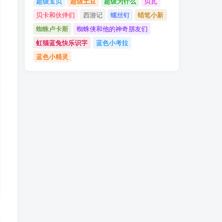
超级宝贝
超级土豆
超级为什么
贝瓦
贝卡和伙伴们
西游记
螺丝钉
蜡笔小新
蜘蛛卢卡斯
蜘蛛侠和他的神奇朋友们
虹猫蓝兔快乐识字
蓝色小考拉
蓝色小精灵