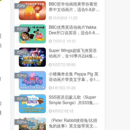
MP3，百度云网盘下载！
BBC哲学动画雨果带你看世
TOP9
界中文动画片，适合0-8岁，
全52集，1080P高清视频，
10月20日 11:23
百度云网盘下载
BBC优秀英语动画片Yakka
TOP10
Dee开口说英语，适合0-8
援
岁，全1-7季总共146集，
7月31日 10:15
1080P高清视频带英文字
他
幕，送配套音频MP3，百度
Super Wings超级飞侠英语
TOP11
云网盘下载！
动画片，全10季共224集，
1080P高清视频带英文字
5月27日 00:52
幕，带配套音频MP3，百度
云网盘下载！
小猪佩奇全集 Peppa Pig 英
TOP12
拥
语动画片带英文字幕，全1-9
季总514集，1080P高清视
4月19日 01:26
频，百度云网盘下载！
SSS英语启蒙儿歌《Super
TOP13
Simple Songs》共533集,
的
1080P高清视频带英文字幕
8月5日 02:12
挑
+中英文字幕+配套音频
MP3，百度云网盘下载！
《Peter Rabbit彼得兔/比得
TOP14
兔的故事》英文版带英文字