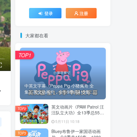
登录
注册
大家都在看
TOP1
中英文字幕《Peppa Pig 小猪佩奇 全
，
集》英文动画片，全1-9季共415集...
英文动画片《PAW Patrol 汪
TOP2
汪队立大功》全13季总555
集，1080P高清视频带英文
5月11日 10:18
字幕，带配套音频MP3，百
度云网盘下载！
Bluey布鲁伊一家国语动画
TOP3
片，全3季共156集，1080P