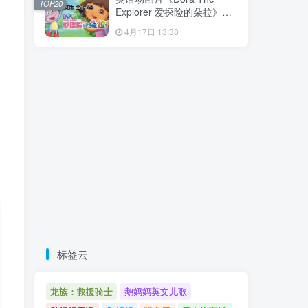
TOP20
载！
Explorer 爱探险的朵拉》全8
季共173集，带英文字幕和配
4月17日 13:38
套音频MP3，百度云网盘下
载！
标签云
龙族：救援骑士
鹅妈妈英文儿歌