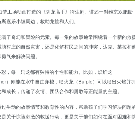
族：救援骑士》由梦工场动画打造的《驯龙高手》衍生剧。讲述一对维京双胞胎
赫斯嘉乐小镇周边，救助龙族和人们。
充满了奇幻和冒险的元素。每一集的故事通常围绕着一个新的救
威胁村庄的自然灾害，还是化解村民之间的冲突，达克、莱拉和
和勇气来解决问题。
角色设计丰富多彩，每一只龙都有独特的个性和能力。比如，炽焰龙
mer）则能在水中自由穿梭，喷火龙（Burple）可以喷出火焰并
动和成长，传递了友情、团队合作和勇敢等正能量的主题。
通过生动的故事情节和教育性的内容，帮助孩子们学习解决问题
仅是关于惊险刺激的救援行动，更是关于他们如何在面对困难和