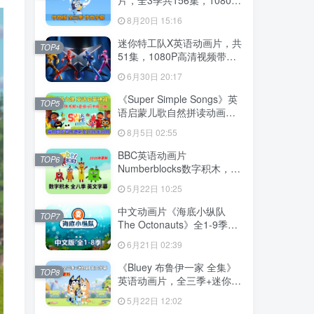
高清视频带中文字幕，百度
8月20日 15:16
云网盘下载
迷你特工队X英语动画片，共
TOP4
51集，1080P高清视频带中
文字幕，百度云网盘下载
6月30日 20:17
《Super Simple Songs》英
TOP5
语启蒙儿歌自然拼读动画视
频，全系列总2115集，
8月5日 02:55
1080P高清视频带英文字
幕，百度云网盘下载！
BBC英语动画片
TOP6
Numberblocks数字积木，适
合0-8岁，全八季+数字歌+特
5月22日 10:25
别专辑共198集，1080P高清
视频带英文字幕，送配套音
中文动画片《海底小纵队
TOP7
频MP3，百度云网盘下载！
The Octonauts》全1-9季共
247集+特别版9集，1080P
6月21日 02:39
高清视频带中文字幕，百度
云网盘下载
《Bluey 布鲁伊一家 全集》
TOP8
英语动画片，全三季+迷你剧
共204集，1080P高清视频带
5月22日 12:02
英文字幕，带配套音频