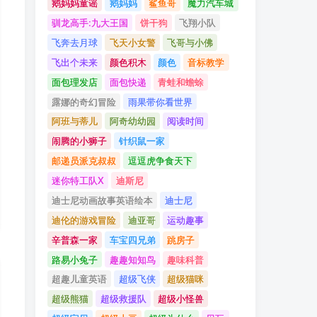
鹅妈妈童谣
鹅妈妈
鲨鱼哥
魔力汽车城
驯龙高手:九大王国
饼干狗
飞翔小队
飞奔去月球
飞天小女警
飞哥与小佛
飞出个未来
颜色积木
颜色
音标教学
面包理发店
面包快递
青蛙和蟾蜍
露娜的奇幻冒险
雨果带你看世界
阿班与蒂儿
阿奇幼幼园
阅读时间
闹腾的小狮子
针织鼠一家
邮递员派克叔叔
逗逗虎争食天下
迷你特工队X
迪斯尼
迪士尼动画故事英语绘本
迪士尼
迪伦的游戏冒险
迪亚哥
运动趣事
辛普森一家
车宝四兄弟
跳房子
路易小兔子
趣趣知知鸟
趣味科普
超趣儿童英语
超级飞侠
超级猫咪
超级熊猫
超级救援队
超级小怪兽