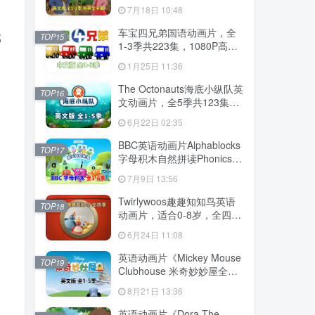
幕，全2季共100集英语动画
7月18日 10:48
片，带配套音频MP3，百度
云网盘下载！
车宝四兄弟国语动画片，全
部
TOP15
1-3季共223集，1080P高清
视频带中文字幕，百度云网
1月25日 11:36
盘下载
The Octonauts海底小纵队英
TOP16
文动画片，全5季共123集，
1080P高清视频带英文字
6月22日 02:35
幕，带配套音频MP3，百度
云网盘下载
BBC英语动画片Alphablocks
TOP17
字母积木自然拼读Phonics，
全6季共147集，1080P高清
7月9日 13:56
视频带英文字幕，百度云网
盘下载！
Twirlywoos趣趣知知鸟英语
TOP18
动画片，适合0-8岁，全四季
共100集，1080P高清视频带
6月24日 11:08
英文字幕，百度云网盘下载
英语动画片《Mickey Mouse
TOP19
Clubhouse 米奇妙妙屋全
集》全五季共148集，1080P
8月21日 13:36
高清视频带英文字幕，带配
套音频MP3，百度云网盘下
英语动画片《Dora The