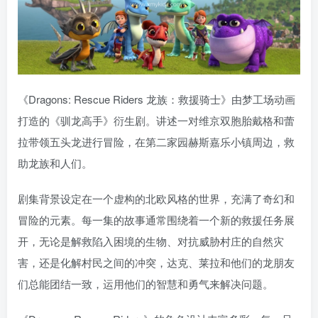
《Dragons: Rescue Riders 龙族：救援骑士》由梦工场动画
打造的《驯龙高手》衍生剧。讲述一对维京双胞胎戴格和蕾
拉带领五头龙进行冒险，在第二家园赫斯嘉乐小镇周边，救
助龙族和人们。
剧集背景设定在一个虚构的北欧风格的世界，充满了奇幻和
冒险的元素。每一集的故事通常围绕着一个新的救援任务展
开，无论是解救陷入困境的生物、对抗威胁村庄的自然灾
害，还是化解村民之间的冲突，达克、莱拉和他们的龙朋友
们总能团结一致，运用他们的智慧和勇气来解决问题。