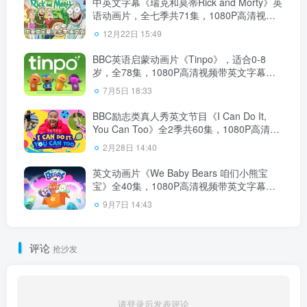
中英文字幕《瑞克和莫蒂Rick and Morty》英
语动画片，全七季共71集，1080P高清视
频，百度云网盘下载
12月22日 15:49
BBC英语启蒙动画片《Tinpo》，适合0-8
岁，全78集，1080P高清视频带英文字幕，
百度云网盘下载
7月5日 18:33
BBC励志类真人秀英文节目《I Can Do It,
You Can Too》全2季共60集，1080P高清视
频带英文字幕，百度云网盘下载！
2月28日 14:40
英文动画片《We Baby Bears 咱们小熊宝
宝》全40集，1080P高清视频带英文字幕，
百度云网盘下载！
9月7日 14:43
评论
抢沙发
请登录后发表评论