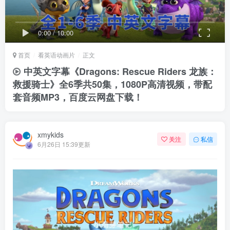
0:00
/
10:00
首页
看英语动画片
正文
中英文字幕《Dragons: Rescue Riders 龙族：
救援骑士》全6季共50集，1080P高清视频，带配
套音频MP3，百度云网盘下载！
xmykids
关注
私信
6月26日 15:39更新