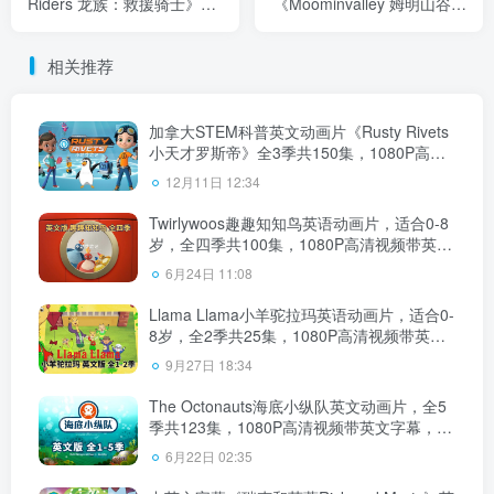
Riders 龙族：救援骑士》全
《Moominvalley 姆明山谷》
6季共50集，1080P高清视频
全3季共39集，1080P高清视
带英文字幕，带配套音频
频带英文字幕，百度云网盘
相关推荐
MP3，百度云网盘下载！
下载！
加拿大STEM科普英文动画片《Rusty Rivets
小天才罗斯帝》全3季共150集，1080P高清
视频带英文字幕，百度云网盘下载！
12月11日 12:34
Twirlywoos趣趣知知鸟英语动画片，适合0-8
岁，全四季共100集，1080P高清视频带英文
字幕，百度云网盘下载
6月24日 11:08
Llama Llama小羊驼拉玛英语动画片，适合0-
8岁，全2季共25集，1080P高清视频带英文
字幕，百度云网盘下载
9月27日 18:34
The Octonauts海底小纵队英文动画片，全5
季共123集，1080P高清视频带英文字幕，带
配套音频MP3，百度云网盘下载
6月22日 02:35