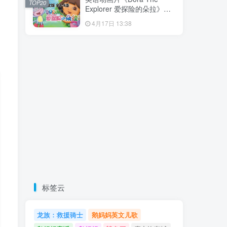
TOP20
载！
Explorer 爱探险的朵拉》全8
季共173集，带英文字幕和配
4月17日 13:38
套音频MP3，百度云网盘下
载！
标签云
龙族：救援骑士
鹅妈妈英文儿歌