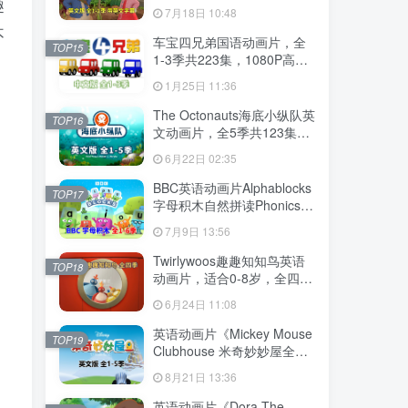
幕，全2季共100集英语动画
趣
7月18日 10:48
片，带配套音频MP3，百度
不
云网盘下载！
车宝四兄弟国语动画片，全
TOP15
1-3季共223集，1080P高清
视频带中文字幕，百度云网
1月25日 11:36
盘下载
The Octonauts海底小纵队英
TOP16
文动画片，全5季共123集，
，
1080P高清视频带英文字
6月22日 02:35
幕，带配套音频MP3，百度
云网盘下载
BBC英语动画片Alphablocks
TOP17
字母积木自然拼读Phonics，
全6季共147集，1080P高清
7月9日 13:56
视频带英文字幕，百度云网
盘下载！
Twirlywoos趣趣知知鸟英语
TOP18
动画片，适合0-8岁，全四季
共100集，1080P高清视频带
6月24日 11:08
英文字幕，百度云网盘下载
英语动画片《Mickey Mouse
TOP19
Clubhouse 米奇妙妙屋全
集》全五季共148集，1080P
8月21日 13:36
高清视频带英文字幕，带配
套音频MP3，百度云网盘下
英语动画片《Dora The