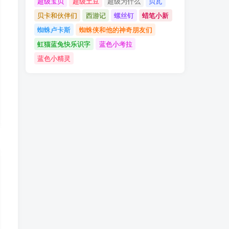
超级宝贝
超级土豆
超级为什么
贝瓦
贝卡和伙伴们
西游记
螺丝钉
蜡笔小新
蜘蛛卢卡斯
蜘蛛侠和他的神奇朋友们
虹猫蓝兔快乐识字
蓝色小考拉
蓝色小精灵