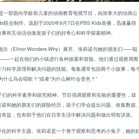
知道为什么》是一部面向学龄前儿童的动画教育电视节目，由加拿大的动画公
的PBS Kids联合制作。该剧于2020年9月7日在PBS Kids首播，迅速赢得
故事和互动活动激发孩子们的好奇心和科学探索精神。
Elinor Wonders Why）展开。埃莉诺与她的朋友们——聪
ve）——一起在他们的小镇进行各种探索和冒险。他们通过观察周围
学习科学原理和解决问题的技能。每集通常包括两个小故事，每
什么鸟会唱歌？”或者“为什么树叶会变色？”
标是培养孩子们的科学素养和探究精神。节目强调观察和实验的重要性，鼓
莉诺和她的朋友们的探险经历，孩子们学会提出问题、收集数据
习有益，也有助于他们在日常生活中解决问题和做出明智决策。
样化的科学主题。埃莉诺是一个善于观察和思考的小兔子，她的