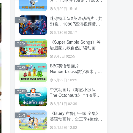
高清视频带中文字幕，百度
8月20日 15:16
云网盘下载
迷你特工队X英语动画片，共
TOP4
51集，1080P高清视频带中
文字幕，百度云网盘下载
6月30日 20:17
《Super Simple Songs》英
TOP5
语启蒙儿歌自然拼读动画视
频，全系列总2115集，
8月5日 02:55
1080P高清视频带英文字
幕，百度云网盘下载！
BBC英语动画片
TOP6
Numberblocks数字积木，适
合0-8岁，全八季+数字歌+特
5月22日 10:25
别专辑共198集，1080P高清
视频带英文字幕，送配套音
中文动画片《海底小纵队
TOP7
频MP3，百度云网盘下载！
The Octonauts》全1-9季共
247集+特别版9集，1080P
6月21日 02:39
高清视频带中文字幕，百度
云网盘下载
《Bluey 布鲁伊一家 全集》
TOP8
英语动画片，全三季+迷你剧
共204集，1080P高清视频带
5月22日 12:02
英文字幕，带配套音频