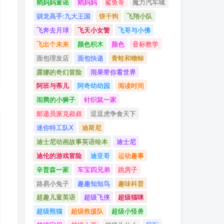
鹅妈妈童谣
鹅妈妈
鲨鱼哥
魔力汽车城
驯龙高手:九大王国
饼干狗
飞翔小队
飞奔去月球
飞天小女警
飞哥与小佛
飞出个未来
颜色积木
颜色
音标教学
面包理发店
面包快递
青蛙和蟾蜍
露娜的奇幻冒险
雨果带你看世界
阿班与蒂儿
阿奇幼幼园
阅读时间
闹腾的小狮子
针织鼠一家
邮递员派克叔叔
逗逗虎争食天下
迷你特工队X
迪斯尼
迪士尼动画故事英语绘本
迪士尼
迪伦的游戏冒险
迪亚哥
运动趣事
辛普森一家
车宝四兄弟
跳房子
路易小兔子
趣趣知知鸟
趣味科普
超趣儿童英语
超级飞侠
超级猫咪
超级熊猫
超级救援队
超级小怪兽