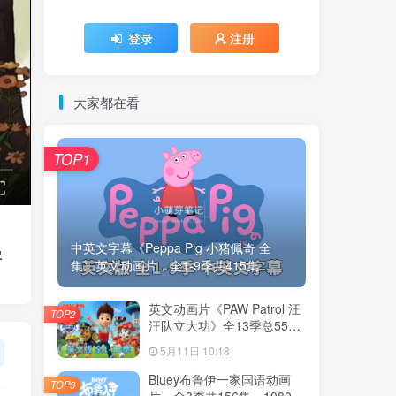
登录
注册
大家都在看
TOP1
中英文字幕《Peppa Pig 小猪佩奇 全
字
集》英文动画片，全1-9季共415集...
英文动画片《PAW Patrol 汪
TOP2
汪队立大功》全13季总555
集，1080P高清视频带英文
5月11日 10:18
字幕，带配套音频MP3，百
度云网盘下载！
Bluey布鲁伊一家国语动画
TOP3
片，全3季共156集，1080P