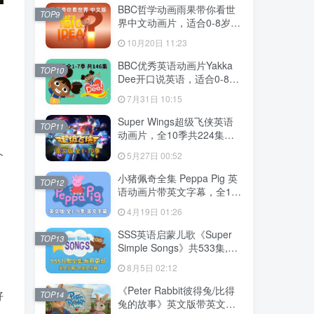
MP3，百度云网盘下载！
BBC哲学动画雨果带你看世
TOP9
界中文动画片，适合0-8岁，
全52集，1080P高清视频，
10月20日 11:23
百度云网盘下载
BBC优秀英语动画片Yakka
TOP10
Dee开口说英语，适合0-8
岁，全1-7季总共146集，
7月31日 10:15
1080P高清视频带英文字
幕，送配套音频MP3，百度
Super Wings超级飞侠英语
TOP11
云网盘下载！
动画片，全10季共224集，
1080P高清视频带英文字
个
5月27日 00:52
幕，带配套音频MP3，百度
云网盘下载！
小猪佩奇全集 Peppa Pig 英
TOP12
语动画片带英文字幕，全1-9
季总514集，1080P高清视
4月19日 01:26
频，百度云网盘下载！
SSS英语启蒙儿歌《Super
、
TOP13
Simple Songs》共533集,
1080P高清视频带英文字幕
8月5日 02:12
+中英文字幕+配套音频
MP3，百度云网盘下载！
《Peter Rabbit彼得兔/比得
好
TOP14
兔的故事》英文版带英文字