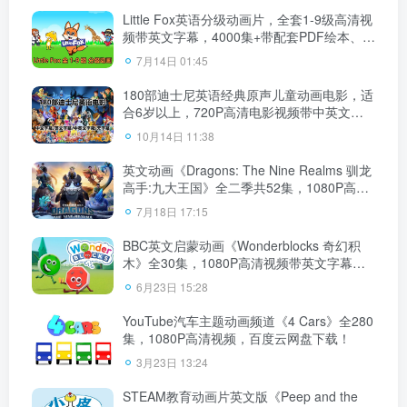
Little Fox英语分级动画片，全套1-9级高清视
频带英文字幕，4000集+带配套PDF绘本、单
词和音频MP3，百度云网盘下载！
7月14日 01:45
180部迪士尼英语经典原声儿童动画电影，适
合6岁以上，720P高清电影视频带中英文字
幕，百度云网盘下载
10月14日 11:38
英文动画《Dragons: The Nine Realms 驯龙
高手:九大王国》全二季共52集，1080P高清
视频带英文字幕，百度云网盘下载！
7月18日 17:15
BBC英文启蒙动画《Wonderblocks 奇幻积
木》全30集，1080P高清视频带英文字幕，
百度云网盘下载！
6月23日 15:28
YouTube汽车主题动画频道《4 Cars》全280
集，1080P高清视频，百度云网盘下载！
3月23日 13:24
STEAM教育动画片英文版《Peep and the