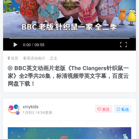
0:00
/
09:55
首页
看英语动画片
正文
BBC英文动画片老版《The Clangers针织鼠一
家》全2季共26集，标清视频带英文字幕，百度云
网盘下载！
xmykids
关注
私信
1月8日 14:54更新