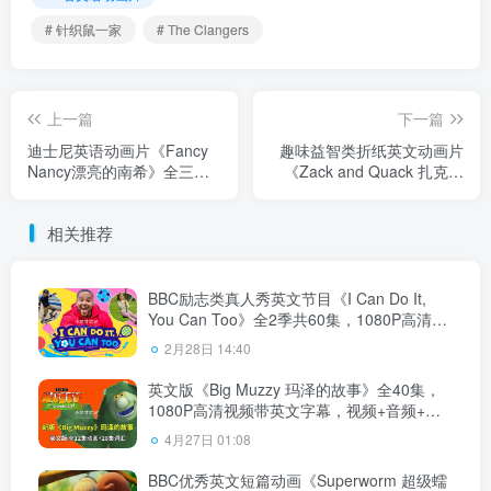
# 针织鼠一家
# The Clangers
上一篇
下一篇
迪士尼英语动画片《Fancy
趣味益智类折纸英文动画片
Nancy漂亮的南希》全三季
《Zack and Quack 扎克与
总104集，1080P高清视频带
夸克》全52集，1080P高清
中英文字幕，百度云网盘下
视频带英文字幕，百度云网
相关推荐
载
盘下载！
BBC励志类真人秀英文节目《I Can Do It,
You Can Too》全2季共60集，1080P高清视
频带英文字幕，百度云网盘下载！
2月28日 14:40
英文版《Big Muzzy 玛泽的故事》全40集，
1080P高清视频带英文字幕，视频+音频+游
戏+PDF教材+卡片，百度云网盘下载！
4月27日 01:08
BBC优秀英文短篇动画《Superworm 超级蠕