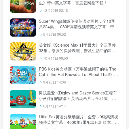
虫》带中英文字幕，百度云网盘下载！
12月22日 02:18
Super Wings超级飞侠英语动画片，全10季
共224集，1080P高清视频带英文字幕，带配
套音频MP3，百度云网盘下载！
5月27日 00:52
英文版《Science Max 科学最大》全三季共
38集，夸张的实验表演，普及生活中的科学
原理，百度云网盘下载！
10月11日 09:50
PBS Kids英文动画《万事通戴帽子的猫 The
Cat in the Hat Knows a Lot About That!》全
3季共160集，1080P高清视频带英文字幕，
9月23日 14:36
百度云网盘下载！
男孩最爱《Digley and Dazey Stories工程车
小伙伴们的故事》英语动画片，全21集，
1080P高清视频带英文字幕，百度云网盘下
6月11日 14:17
载！
Little Fox英语分级动画片，全套1-9级高清视
频带英文字幕，4000集+带配套PDF绘本、单
词和音频MP3，百度云网盘下载！