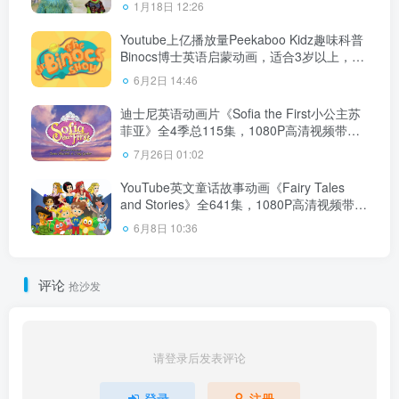
1月18日 12:26
Youtube上亿播放量Peekaboo Kidz趣味科普
Binocs博士英语启蒙动画，适合3岁以上，全
428集，1080P高清视频带英文字幕，百度云
6月2日 14:46
网盘下载
迪士尼英语动画片《Sofia the First小公主苏
菲亚》全4季总115集，1080P高清视频带英
文字幕，百度云网盘下载！
7月26日 01:02
YouTube英文童话故事动画《Fairy Tales
and Stories》全641集，1080P高清视频带英
文字幕，百度云网盘下载！
6月8日 10:36
评论
抢沙发
请登录后发表评论
登录
注册