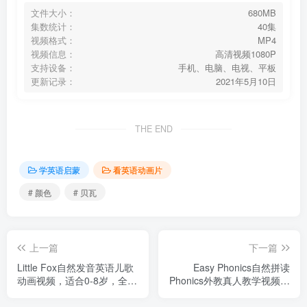
文件大小：
680MB
集数统计：
40集
视频格式：
MP4
视频信息：
高清视频1080P
支持设备：
手机、电脑、电视、平板
更新记录：
2021年5月10日
THE END
学英语启蒙
看英语动画片
# 颜色
# 贝瓦
上一篇
下一篇
Little Fox自然发音英语儿歌
Easy Phonics自然拼读
动画视频，适合0-8岁，全53
Phonics外教真人教学视频，
集，720P高清视频带英文字
1-3阶段总计34集，1080P高
幕，百度云网盘下载
清视频，百度云网盘下载