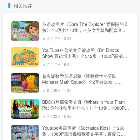
相关推荐
英语动画片《Dora The Explorer 爱探险的朵
拉》全8季共173集，带英文字幕和配套音频
MP3，百度云网盘下载！
4月17日 13:38
YouTube科普英文启蒙动画《Dr. Binocs
Show 百诺博士秀》全542集，1080P高清视
频带英文字幕，百度云网盘下载！
7月17日 16:06
超火爆数学英语启蒙《怪物数学小分队
Monster Math Squad》全2季共50集，
1080P高清动画片带中英文字幕，百度云网
8月26日 11:39
盘下载
BBC自然探索类节目《Whats in Your Plant
Pot 你的花盆里有什么？》全10集，1080P高
清视频带英文字幕，百度云网盘下载！
4月22日 15:38
Youtube英语启蒙《Socratica Kids》全260
集，1080P高清视频带英文字幕，百度云网
盘下载！