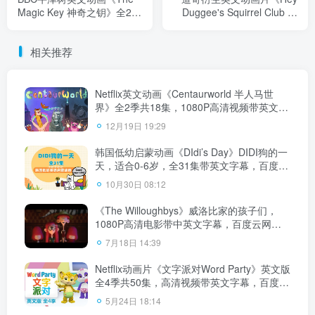
Magic Key 神奇之钥》全2季
Duggee's Squirrel Club 道
共26集，标清视频带英文字
奇松鼠俱乐部》全26集，
幕，百度云网盘下载！
1080P高清视频带英文字
相关推荐
幕，百度云网盘下载！
Netflix英文动画《Centaurworld 半人马世
界》全2季共18集，1080P高清视频带英文字
幕，百度云网盘下载！
12月19日 19:29
韩国低幼启蒙动画《DIdi’s Day》DIDI狗的一
天，适合0-6岁，全31集带英文字幕，百度云
网盘下载！
10月30日 08:12
《The Willoughbys》威洛比家的孩子们，
1080P高清电影带中英文字幕，百度云网盘
下载
7月18日 14:39
Netflix动画片《文字派对Word Party》英文版
全4季共50集，高清视频带英文字幕，百度云
网盘下载！
5月24日 18:14