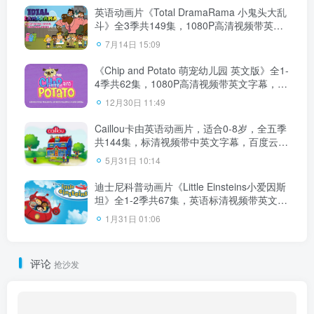
英语动画片《Total DramaRama 小鬼头大乱
斗》全3季共149集，1080P高清视频带英文
字幕，百度云网盘下载！
7月14日 15:09
《Chip and Potato 萌宠幼儿园 英文版》全1-
4季共62集，1080P高清视频带英文字幕，百
度云网盘下载！
12月30日 11:49
Caillou卡由英语动画片，适合0-8岁，全五季
共144集，标清视频带中英文字幕，百度云网
盘下载
5月31日 10:14
迪士尼科普动画片《Little Einsteins小爱因斯
坦》全1-2季共67集，英语标清视频带英文字
幕，百度云网盘下载！
1月31日 01:06
评论
抢沙发