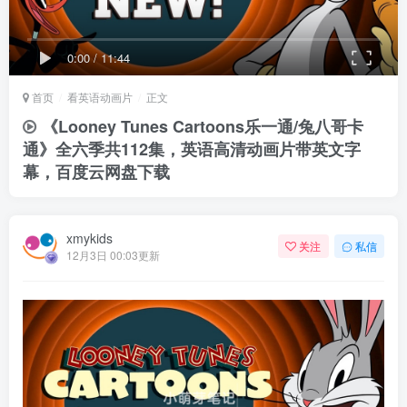
0:00
/
11:44
首页
看英语动画片
正文
《Looney Tunes Cartoons乐一通/兔八哥卡
通》全六季共112集，英语高清动画片带英文字
幕，百度云网盘下载
xmykids
关注
私信
12月3日 00:03更新