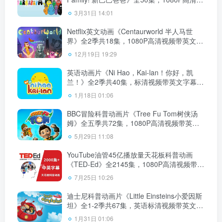
频带英文字幕，百度云网盘下载！
3月31日 14:01
Netflix英文动画《Centaurworld 半人马世
界》全2季共18集，1080P高清视频带英文字
幕，百度云网盘下载！
12月19日 19:29
英语动画片《Ni Hao，Kai-lan！你好，凯
兰！》全2季共40集，标清视频带英文字幕，
百度云网盘下载！
1月18日 01:06
BBC冒险科普动画片《Tree Fu Tom树侠汤
姆》全五季共72集，1080P高清视频带英文
字幕，百度云网盘下载！
5月29日 11:08
YouTube油管45亿播放量天花板科普动画
《TED-Ed》全2145集，1080P高清视频带中
英文字幕，百度云网盘下载！
7月25日 10:26
迪士尼科普动画片《Little Einsteins小爱因斯
坦》全1-2季共67集，英语标清视频带英文字
幕，百度云网盘下载！
1月31日 01:06