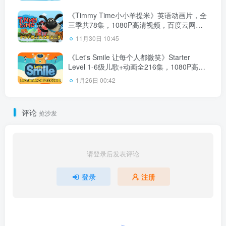
《Timmy Time小小羊提米》英语动画片，全
三季共78集，1080P高清视频，百度云网盘
下载！
11月30日 10:45
《Let's Smile 让每个人都微笑》Starter
Level 1-6级儿歌+动画全216集，1080P高清
视频带英文字幕，百度云网盘下载！
1月26日 00:42
评论
抢沙发
请登录后发表评论
登录
注册