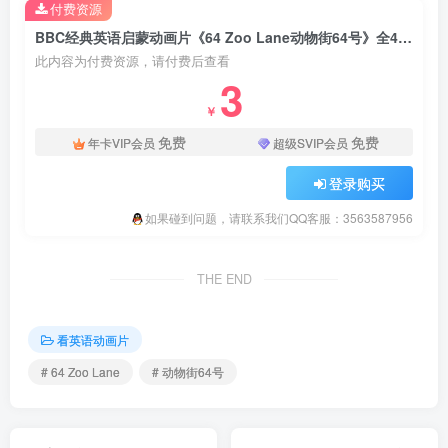
付费资源
BBC经典英语启蒙动画片《64 Zoo Lane动物街64号》全4季共104集标清视频带英文字幕+配套绘本，百度云网盘下载！
此内容为付费资源，请付费后查看
3
￥
免费
免费
年卡VIP会员
超级SVIP会员
登录购买
如果碰到问题，请联系我们QQ客服：3563587956
THE END
看英语动画片
# 64 Zoo Lane
# 动物街64号