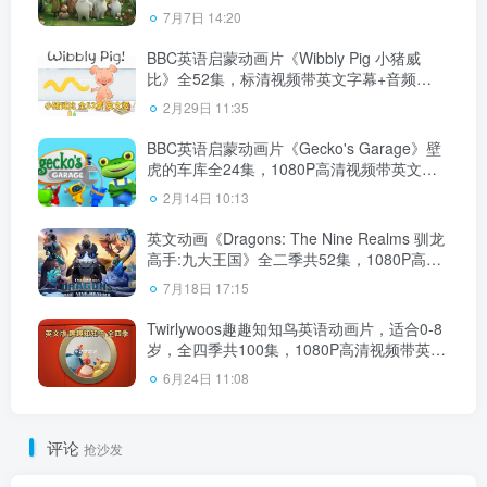
英文字幕，百度云网盘下载！
7月7日 14:20
BBC英语启蒙动画片《Wibbly Pig 小猪威
比》全52集，标清视频带英文字幕+音频
MP3，百度云网盘下载！
2月29日 11:35
BBC英语启蒙动画片《Gecko's Garage》壁
虎的车库全24集，1080P高清视频带英文字
幕，百度云网盘下载！
2月14日 10:13
英文动画《Dragons: The Nine Realms 驯龙
高手:九大王国》全二季共52集，1080P高清
视频带英文字幕，百度云网盘下载！
7月18日 17:15
Twirlywoos趣趣知知鸟英语动画片，适合0-8
岁，全四季共100集，1080P高清视频带英文
字幕，百度云网盘下载
6月24日 11:08
评论
抢沙发