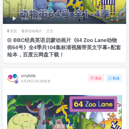
0:00
/
11:03
首页
看英语动画片
正文
BBC经典英语启蒙动画片《64 Zoo Lane动物
街64号》全4季共104集标清视频带英文字幕+配套
绘本，百度云网盘下载！
xmykids
关注
私信
4月28日 00:28发布