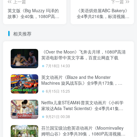
上一篇
下一篇
英文版《Big Muzzy 玛泽的
《美语烘焙屋ABC Bakery》
故事》全40集，1080P高清
全4季共216集，标清视频带
视频带英文字幕，视频+音频
英文字幕，带配套PDF绘
+游戏+PDF教材+卡片，百
本，百度云网盘下载！
相关推荐
度云网盘下载！
《Over the Moon》飞奔去月球，1080P高清
英语电影带中英文字幕，百度云网盘下载
7月18日 14:33
英文动画片《Blaze and the Monster
Machines 旋风战车队》全9季共173集，
1080P高清视频带英文字幕，百度云网盘下
6月15日 15:25
载！
Netflix儿童STEAM科普英文动画片《小科学
家埃达Ada Twist Scientist》全4季共41集，
1080P高清视频带英文字幕，百度云网盘下
9月21日 00:38
载
芬兰国宝级治愈英语动画片《Moominvalley
姆明山谷》全3季共39集，1080P高清视频带