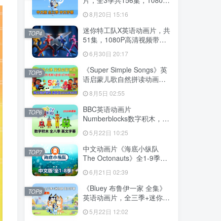
高清视频带中文字幕，百度
8月20日 15:16
云网盘下载
迷你特工队X英语动画片，共
TOP4
51集，1080P高清视频带中
文字幕，百度云网盘下载
6月30日 20:17
《Super Simple Songs》英
TOP5
语启蒙儿歌自然拼读动画视
频，全系列总2115集，
8月5日 02:55
1080P高清视频带英文字
幕，百度云网盘下载！
BBC英语动画片
TOP6
Numberblocks数字积木，适
合0-8岁，全八季+数字歌+特
5月22日 10:25
别专辑共198集，1080P高清
视频带英文字幕，送配套音
中文动画片《海底小纵队
TOP7
频MP3，百度云网盘下载！
The Octonauts》全1-9季共
247集+特别版9集，1080P
6月21日 02:39
高清视频带中文字幕，百度
云网盘下载
《Bluey 布鲁伊一家 全集》
TOP8
英语动画片，全三季+迷你剧
共204集，1080P高清视频带
5月22日 12:02
英文字幕，带配套音频