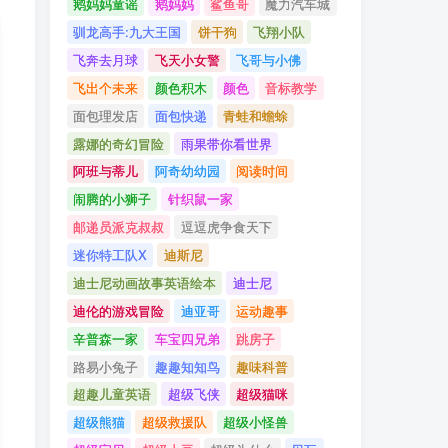
鹅妈妈童谣
鹅妈妈
鲨鱼哥
魔力汽车城
驯龙高手:九大王国
饼干狗
飞翔小队
飞奔去月球
飞天小女警
飞哥与小佛
飞出个未来
颜色积木
颜色
音标教学
面包理发店
面包快递
青蛙和蟾蜍
露娜的奇幻冒险
雨果带你看世界
阿班与蒂儿
阿奇幼幼园
阅读时间
闹腾的小狮子
针织鼠一家
邮递员派克叔叔
逗逗虎争食天下
迷你特工队X
迪斯尼
迪士尼动画故事英语绘本
迪士尼
迪伦的游戏冒险
迪亚哥
运动趣事
辛普森一家
车宝四兄弟
跳房子
路易小兔子
趣趣知知鸟
趣味科普
超趣儿童英语
超级飞侠
超级猫咪
超级熊猫
超级救援队
超级小怪兽