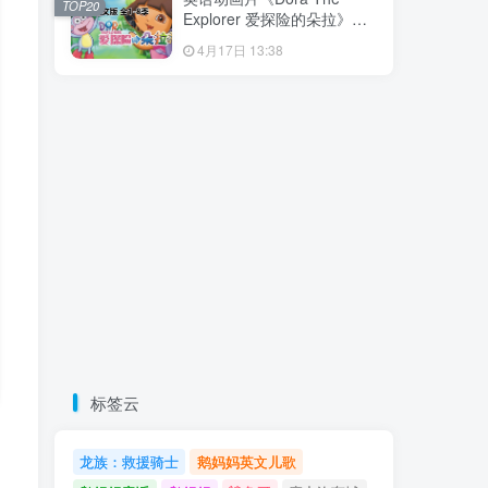
TOP20
载！
Explorer 爱探险的朵拉》全8
季共173集，带英文字幕和配
4月17日 13:38
套音频MP3，百度云网盘下
载！
标签云
龙族：救援骑士
鹅妈妈英文儿歌