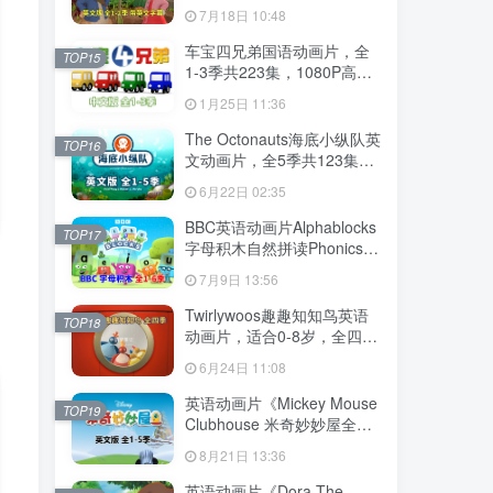
幕，全2季共100集英语动画
7月18日 10:48
片，带配套音频MP3，百度
云网盘下载！
车宝四兄弟国语动画片，全
TOP15
1-3季共223集，1080P高清
视频带中文字幕，百度云网
1月25日 11:36
盘下载
The Octonauts海底小纵队英
TOP16
文动画片，全5季共123集，
1080P高清视频带英文字
6月22日 02:35
幕，带配套音频MP3，百度
云网盘下载
BBC英语动画片Alphablocks
TOP17
字母积木自然拼读Phonics，
全6季共147集，1080P高清
7月9日 13:56
视频带英文字幕，百度云网
盘下载！
Twirlywoos趣趣知知鸟英语
TOP18
动画片，适合0-8岁，全四季
共100集，1080P高清视频带
6月24日 11:08
英文字幕，百度云网盘下载
英语动画片《Mickey Mouse
TOP19
Clubhouse 米奇妙妙屋全
集》全五季共148集，1080P
8月21日 13:36
高清视频带英文字幕，带配
套音频MP3，百度云网盘下
英语动画片《Dora The