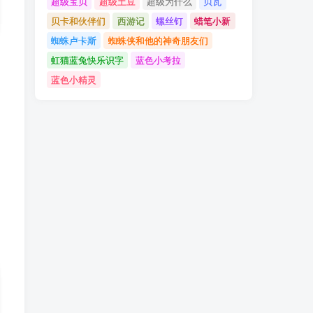
超级宝贝
超级土豆
超级为什么
贝瓦
贝卡和伙伴们
西游记
螺丝钉
蜡笔小新
蜘蛛卢卡斯
蜘蛛侠和他的神奇朋友们
虹猫蓝兔快乐识字
蓝色小考拉
蓝色小精灵