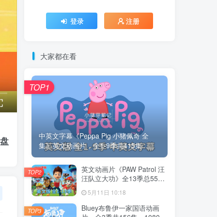
登录
注册
大家都在看
TOP1
中英文字幕《Peppa Pig 小猪佩奇 全
网盘
集》英文动画片，全1-9季共415集...
英文动画片《PAW Patrol 汪
TOP2
汪队立大功》全13季总555
集，1080P高清视频带英文
5月11日 10:18
字幕，带配套音频MP3，百
度云网盘下载！
Bluey布鲁伊一家国语动画
TOP3
片，全3季共156集，1080P