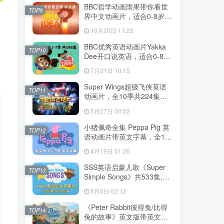
MP3，百度云网盘下载！
BBC哲学动画雨果带你看世
TOP9
界中文动画片，适合0-8岁，
全52集，1080P高清视频，
10月20日 11:23
百度云网盘下载
BBC优秀英语动画片Yakka
TOP10
Dee开口说英语，适合0-8
岁，全1-7季总共146集，
7月31日 10:15
1080P高清视频带英文字
幕，送配套音频MP3，百度
Super Wings超级飞侠英语
TOP11
云网盘下载！
动画片，全10季共224集，
1080P高清视频带英文字
5月27日 00:52
幕，带配套音频MP3，百度
云网盘下载！
小猪佩奇全集 Peppa Pig 英
TOP12
语动画片带英文字幕，全1-9
季总514集，1080P高清视
4月19日 01:26
频，百度云网盘下载！
SSS英语启蒙儿歌《Super
TOP13
Simple Songs》共533集,
1080P高清视频带英文字幕
8月5日 02:12
+中英文字幕+配套音频
MP3，百度云网盘下载！
《Peter Rabbit彼得兔/比得
TOP14
兔的故事》英文版带英文字