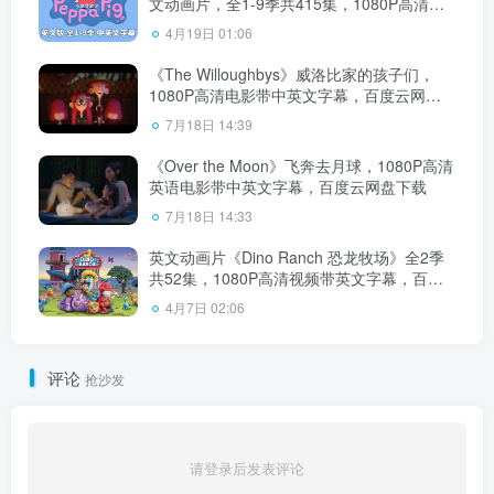
文动画片，全1-9季共415集，1080P高清视
频，带配套音频MP3，百度云网盘下载！
4月19日 01:06
《The Willoughbys》威洛比家的孩子们，
1080P高清电影带中英文字幕，百度云网盘
下载
7月18日 14:39
《Over the Moon》飞奔去月球，1080P高清
英语电影带中英文字幕，百度云网盘下载
7月18日 14:33
英文动画片《Dino Ranch 恐龙牧场》全2季
共52集，1080P高清视频带英文字幕，百度
云网盘下载！
4月7日 02:06
评论
抢沙发
请登录后发表评论