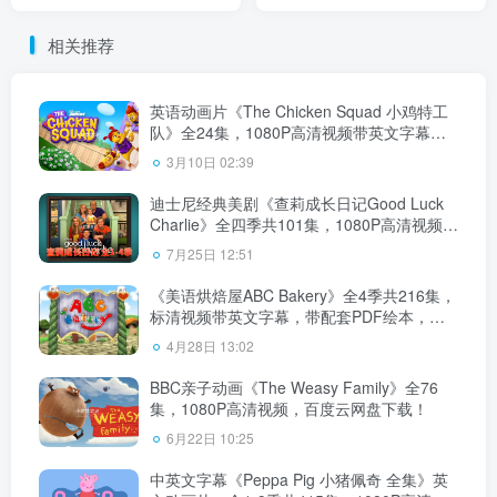
集，1080P高清视频带英文
动画片全52集，720P高清视
字幕，百度云网盘下载
频带中英文字幕，百度云网
相关推荐
盘下载
英语动画片《The Chicken Squad 小鸡特工
队》全24集，1080P高清视频带英文字幕，
百度云网盘下载！
3月10日 02:39
迪士尼经典美剧《查莉成长日记Good Luck
Charlie》全四季共101集，1080P高清视频带
中英文字幕，百度云网盘下载
7月25日 12:51
《美语烘焙屋ABC Bakery》全4季共216集，
标清视频带英文字幕，带配套PDF绘本，百
度云网盘下载！
4月28日 13:02
BBC亲子动画《The Weasy Family》全76
集，1080P高清视频，百度云网盘下载！
6月22日 10:25
中英文字幕《Peppa Pig 小猪佩奇 全集》英