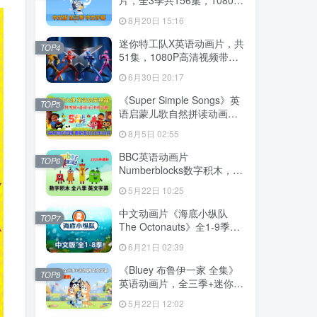
高清视频带中文字幕，百度
8月20日 15:16
云网盘下载
迷你特工队X英语动画片，共
TOP4
51集，1080P高清视频带中
文字幕，百度云网盘下载
6月30日 20:17
《Super Simple Songs》英
TOP5
语启蒙儿歌自然拼读动画视
频，全系列总2115集，
8月5日 02:55
1080P高清视频带英文字
幕，百度云网盘下载！
BBC英语动画片
TOP6
Numberblocks数字积木，适
合0-8岁，全八季+数字歌+特
5月22日 10:25
别专辑共198集，1080P高清
视频带英文字幕，送配套音
中文动画片《海底小纵队
TOP7
频MP3，百度云网盘下载！
The Octonauts》全1-9季共
247集+特别版9集，1080P
6月21日 02:39
高清视频带中文字幕，百度
云网盘下载
《Bluey 布鲁伊一家 全集》
TOP8
英语动画片，全三季+迷你剧
共204集，1080P高清视频带
5月22日 12:02
英文字幕，带配套音频