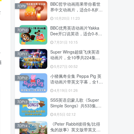
MP3，百度云网盘下载！
BBC哲学动画雨果带你看世
TOP9
界中文动画片，适合0-8岁，
全
全52集，1080P高清视频，
10月20日 11:23
百度云网盘下载
BBC优秀英语动画片Yakka
TOP10
Dee开口说英语，适合0-8
岁，全1-7季总共146集，
7月31日 10:15
1080P高清视频带英文字
幕，送配套音频MP3，百度
Super Wings超级飞侠英语
会
TOP11
云网盘下载！
动画片，全10季共224集，
酒
1080P高清视频带英文字
5月27日 00:52
幕，带配套音频MP3，百度
云网盘下载！
小猪佩奇全集 Peppa Pig 英
TOP12
语动画片带英文字幕，全1-9
季总514集，1080P高清视
4月19日 01:26
频，百度云网盘下载！
SSS英语启蒙儿歌《Super
TOP13
Simple Songs》共533集,
1080P高清视频带英文字幕
8月5日 02:12
+中英文字幕+配套音频
MP3，百度云网盘下载！
《Peter Rabbit彼得兔/比得
TOP14
兔的故事》英文版带英文字