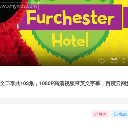
街大酒店》全二季共103集，1080P高清视频带英文字幕，百度云网
关注
私信