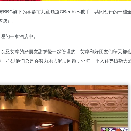
作室首次与BBC旗下的学龄前儿童频道CBeebies携手，共同创作的一档
酒店》。
共同管理的一家酒店中。
家和艾摩，以及艾摩的好朋友甜饼怪一起管理的。艾摩和好朋友们每天都
题，不过他们总是会努力地去解决问题，让每一个入住弗绒斯大