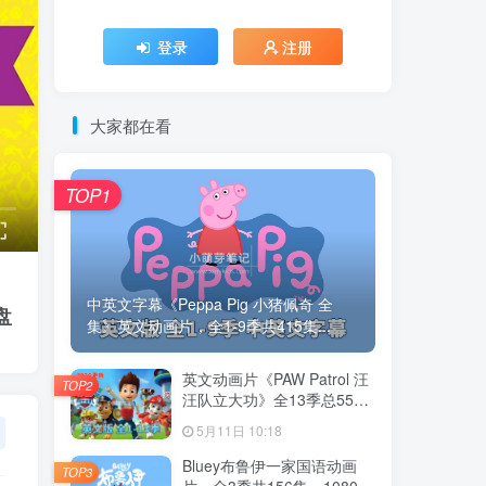
登录
注册
大家都在看
TOP1
中英文字幕《Peppa Pig 小猪佩奇 全
盘
集》英文动画片，全1-9季共415集...
英文动画片《PAW Patrol 汪
TOP2
汪队立大功》全13季总555
集，1080P高清视频带英文
5月11日 10:18
字幕，带配套音频MP3，百
度云网盘下载！
Bluey布鲁伊一家国语动画
TOP3
片，全3季共156集，1080P