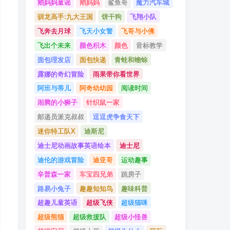
鹅妈妈童谣
鹅妈妈
鲨鱼哥
魔力汽车城
驯龙高手:九大王国
饼干狗
飞翔小队
飞奔去月球
飞天小女警
飞哥与小佛
飞出个未来
颜色积木
颜色
音标教学
面包理发店
面包快递
青蛙和蟾蜍
露娜的奇幻冒险
雨果带你看世界
阿班与蒂儿
阿奇幼幼园
阅读时间
闹腾的小狮子
针织鼠一家
邮递员派克叔叔
逗逗虎争食天下
迷你特工队X
迪斯尼
迪士尼动画故事英语绘本
迪士尼
迪伦的游戏冒险
迪亚哥
运动趣事
辛普森一家
车宝四兄弟
跳房子
路易小兔子
趣趣知知鸟
趣味科普
超趣儿童英语
超级飞侠
超级猫咪
超级熊猫
超级救援队
超级小怪兽