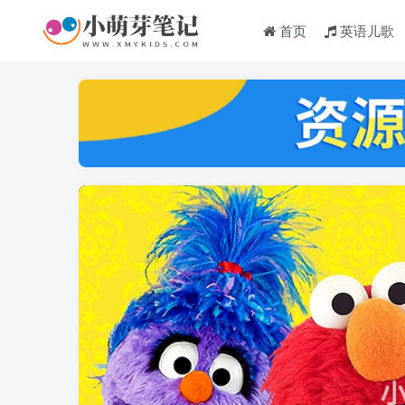
首页
英语儿歌