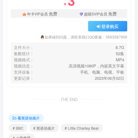
3
￥
免费
免费
年卡VIP会员
超级SVIP会员
登录购买
如果碰到问题，请联系我们QQ客服：3563587956
文件大小：
8.7G
集数统计：
52集
视频格式：
MP4
视频信息：
高清视频1080P，内嵌英文字幕
支持设备：
手机、电脑、电视、平板
更新记录：
2023年06月02日
THE END
看英语动画片
# BBC
# 英语动画片
# Little Charley Bear
# 小熊查理