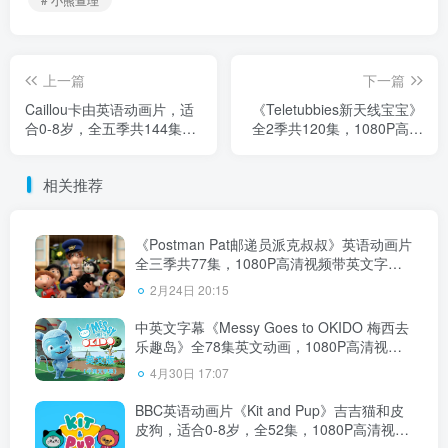
上一篇
下一篇
Caillou卡由英语动画片，适
《Teletubbies新天线宝宝》
合0-8岁，全五季共144集，
全2季共120集，1080P高清
标清视频带中英文字幕，百
视频带英文字幕，百度云网
度云网盘下载
盘下载！
相关推荐
《Postman Pat邮递员派克叔叔》英语动画片
全三季共77集，1080P高清视频带英文字
幕，百度云网盘下载！
2月24日 20:15
中英文字幕《Messy Goes to OKIDO 梅西去
乐趣岛》全78集英文动画，1080P高清视
频，百度云网盘下载！
4月30日 17:07
BBC英语动画片《Kit and Pup》吉吉猫和皮
皮狗，适合0-8岁，全52集，1080P高清视频