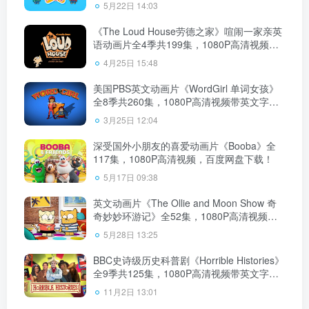
带英文字幕，百度云网盘下载
5月22日 14:03
《The Loud House劳德之家》喧闹一家亲英
语动画片全4季共199集，1080P高清视频带
英文字幕，百度云网盘下载！
4月25日 15:48
美国PBS英文动画片《WordGirl 单词女孩》
全8季共260集，1080P高清视频带英文字
幕，百度云网盘下载！
3月25日 12:04
深受国外小朋友的喜爱动画片《Booba》全
117集，1080P高清视频，百度网盘下载！
5月17日 09:38
英文动画片《The Ollie and Moon Show 奇
奇妙妙环游记》全52集，1080P高清视频带
英文字幕，百度云网盘下载！
5月28日 13:25
BBC史诗级历史科普剧《Horrible Histories》
全9季共125集，1080P高清视频带英文字
幕，百度云网盘下载！
11月2日 13:01