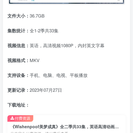
文件大小：
36.7GB
集数统计：
全1-2季共33集
视频信息：
英语，高清视频1080P，内封英文字幕
视频格式：
MKV
支持设备：
手机、电脑、电视、平板播放
更新记录：
2023年07月27日
下载地址：
付费资源
《Wishenpoof美梦成真》全二季共33集，英语高清动画片带英文字幕，百度云网盘下载