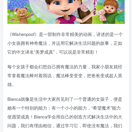
《Wishenpoof》是一部制作非常精美的动画，讲述的是一个
小女孩拥有神奇魔法，并运用它解决生活问题的故事，正如
它的中文译名“美梦成真”，可以说是非常精彩！
每个女孩子都会幻想自己拥有魔法的力量，我家小朋友就经
常拿着魔法棒对着我说，魔法棒变变变，把爸爸变成超人英
雄。
Bianca就像是生活中大家所见到了一个普通的女孩子，便是
她有一个特别的能力：有一个小小的能力，“希望魔术”能力
使愿望成真！Bianca学会用自己的创造方式解决生活中的大
问题，我们有理由相信，通过学习它，即使没有魔法，我们