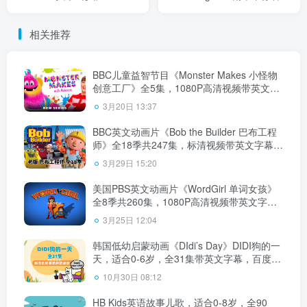
季总115集，1080P高清视频
界，适合0-8岁，全52集，
带英文字幕，百度云网盘下
1080P高清视频带英文字
相关推荐
载！
幕，百度云网盘下载
BBC儿童益智节目《Monster Makes 小怪物
创意工厂》全5集，1080P高清视频带英文字
幕，百度云网盘下载！
3月20日 13:37
BBC英文动画片《Bob the Builder 巴布工程
师》全18季共247集，标清视频带英文字幕，
百度云网盘下载！
3月29日 15:20
美国PBS英文动画片《WordGirl 单词女孩》
全8季共260集，1080P高清视频带英文字
幕，百度云网盘下载！
3月25日 12:04
韩国低幼启蒙动画《DIdi’s Day》DIDI狗的一
天，适合0-6岁，全31集带英文字幕，百度云
网盘下载！
10月30日 08:12
HB Kids英语故事儿歌，适合0-8岁，全90