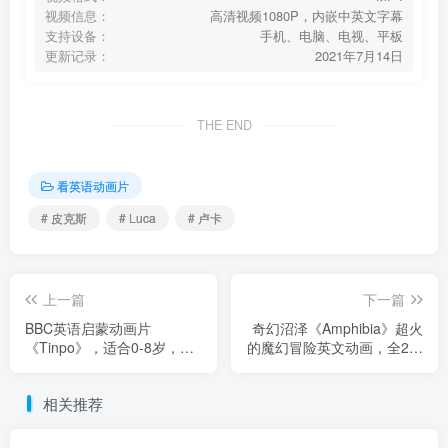
视频信息：
高清视频1080P，内嵌中英文字幕
支持设备：
手机、电脑、电视、平板
更新记录：
2021年7月14日
THE END
看英语动画片
# 皮克斯
# Luca
# 卢卡
上一篇
下一篇
BBC英语启蒙动画片
奇幻沼泽《Amphibia》超火
《Tinpo》，适合0-8岁，全
的魔幻冒险英文动画，全2季
78集，1080P高清视频带英
共39集，带英文字幕，百度
文字幕，百度云网盘下载
云网盘下载
相关推荐