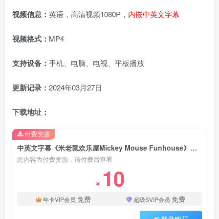
视频信息：
英语，高清视频1080P，
内嵌中英文字幕
视频格式：
MP4
支持设备：
手机、电脑、电视、平板播放
更新记录：
2024年03月27日
下载地址：
付费资源
中英文字幕《米老鼠欢乐屋Mickey Mouse Funhouse》全49集，1080P高清动画片，百度云网盘下载！
此内容为付费资源，请付费后查看
10
￥
免费
免费
年卡VIP会员
超级SVIP会员
登录购买