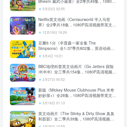
Bheem 威武小顽童》全2季共49集，1080P
高清视频，百度云网盘下载！
5月23日 02:55
Netflix英文动画《Centaurworld 半人马世
界》全2季共18集，1080P高清视频带英文字
幕，百度云网盘下载！
12月19日 19:29
豆瓣9.1分《辛普森一家全集 The
Simpsons》全1-37季共802集，英语动画片
视频带中英文字幕，百度云网盘下载！
3月4日 10:21
BBC地理科普英文动画片《Go Jetters 探险
冲冲冲》全三季共154集，1080P高清视频带
英文字幕，百度云网盘下载！
2月27日 00:52
新版《Mickey Mouse Clubhouse Plus 米奇
妙妙屋+》全28集，1080P高清视频带英文字
幕，百度云网盘下载！
5月16日 01:13
英文动画片《The Stinky & Dirty Show 臭臭
和脏脏》全二季共39集，1080P高清视频带
英文字幕，百度云网盘下载！
2月25日 10:59