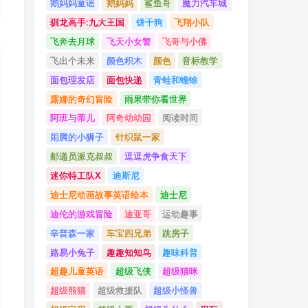
鹅妈妈童谣
鹅妈妈
鲨鱼哥
魔力汽车城
驯龙高手:九大王国
饼干狗
飞翔小队
飞奔去月球
飞天小女警
飞哥与小佛
飞出个未来
颜色积木
颜色
音标教学
面包理发店
面包快递
青蛙和蟾蜍
露娜的奇幻冒险
雨果带你看世界
阿班与蒂儿
阿奇幼幼园
阅读时间
闹腾的小狮子
针织鼠一家
邮递员派克叔叔
逗逗虎争食天下
迷你特工队X
迪斯尼
迪士尼动画故事英语绘本
迪士尼
迪伦的游戏冒险
迪亚哥
运动趣事
辛普森一家
车宝四兄弟
跳房子
路易小兔子
趣趣知知鸟
趣味科普
超趣儿童英语
超级飞侠
超级猫咪
超级熊猫
超级救援队
超级小怪兽