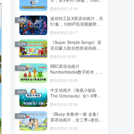
高清视频带中文字幕，百度
8月20日 15:16
云网盘下载
迷你特工队X英语动画片，共
TOP4
51集，1080P高清视频带中
文字幕，百度云网盘下载
6月30日 20:17
《Super Simple Songs》英
TOP5
语启蒙儿歌自然拼读动画视
频，全系列总2115集，
8月5日 02:55
1080P高清视频带英文字
幕，百度云网盘下载！
BBC英语动画片
TOP6
Numberblocks数字积木，适
合0-8岁，全八季+数字歌+特
5月22日 10:25
别专辑共198集，1080P高清
视频带英文字幕，送配套音
中文动画片《海底小纵队
TOP7
频MP3，百度云网盘下载！
The Octonauts》全1-9季共
247集+特别版9集，1080P
6月21日 02:39
高清视频带中文字幕，百度
云网盘下载
《Bluey 布鲁伊一家 全集》
TOP8
英语动画片，全三季+迷你剧
共204集，1080P高清视频带
5月22日 12:02
英文字幕，带配套音频