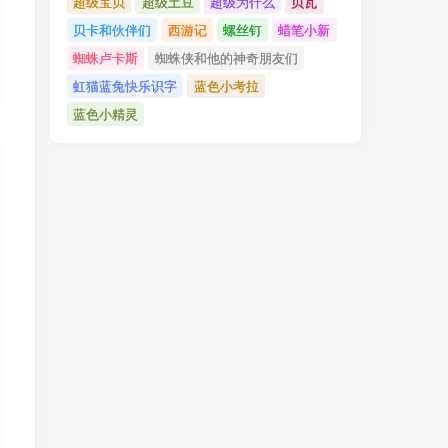
超级宝贝
超级土豆
超级为什么
贝瓦
贝卡和伙伴们
西游记
螺丝钉
蜡笔小新
蜘蛛卢卡斯
蜘蛛侠和他的神奇朋友们
虹猫蓝兔快乐识字
蓝色小考拉
蓝色小精灵