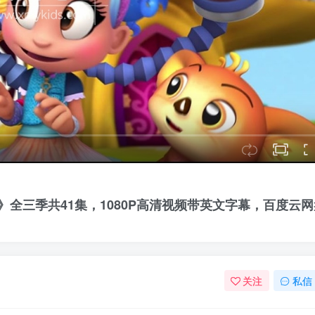
英文版》全三季共41集，1080P高清视频带英文字幕，百度云
关注
私信