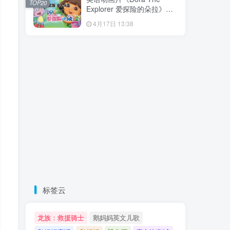
TOP20
载！
Explorer 爱探险的朵拉》全8
季共173集，带英文字幕和配
4月17日 13:38
套音频MP3，百度云网盘下
载！
标签云
龙族：救援骑士
鹅妈妈英文儿歌