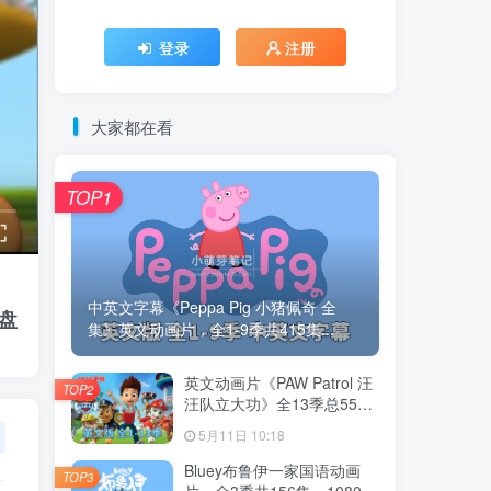
登录
注册
大家都在看
TOP1
中英文字幕《Peppa Pig 小猪佩奇 全
网盘
集》英文动画片，全1-9季共415集...
英文动画片《PAW Patrol 汪
TOP2
汪队立大功》全13季总555
集，1080P高清视频带英文
5月11日 10:18
字幕，带配套音频MP3，百
度云网盘下载！
Bluey布鲁伊一家国语动画
TOP3
片，全3季共156集，1080P