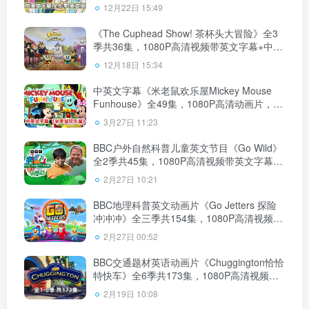
频，百度云网盘下载
12月22日 15:49
《The Cuphead Show! 茶杯头大冒险》全3
季共36集，1080P高清视频带英文字幕+中文
字幕，百度云网盘下载！
12月18日 15:34
中英文字幕《米老鼠欢乐屋Mickey Mouse
Funhouse》全49集，1080P高清动画片，百
度云网盘下载！
3月27日 11:23
BBC户外自然科普儿童英文节目《Go Wild》
全2季共45集，1080P高清视频带英文字幕，
百度云网盘下载！
2月27日 10:21
BBC地理科普英文动画片《Go Jetters 探险
冲冲冲》全三季共154集，1080P高清视频带
英文字幕，百度云网盘下载！
2月27日 00:52
BBC交通题材英语动画片《Chuggington恰恰
特快车》全6季共173集，1080P高清视频带
英文字幕，百度云网盘下载！
2月19日 10:08