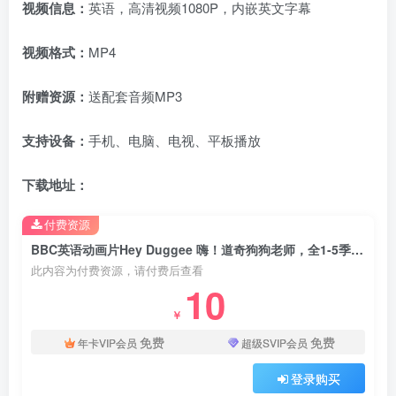
视频信息：
英语，高清视频1080P，内嵌英文字幕
视频格式：
MP4
附赠资源：
送配套音频MP3
支持设备：
手机、电脑、电视、平板播放
下载地址：
付费资源
BBC英语动画片Hey Duggee 嗨！道奇狗狗老师，全1-5季总共216集，1080P高清视频带英文字幕，赠送配套音频MP3，百度云网盘下载！
此内容为付费资源，请付费后查看
10
￥
免费
免费
年卡VIP会员
超级SVIP会员
登录购买