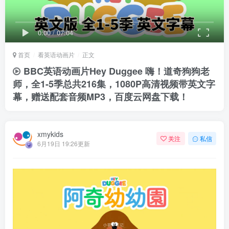
0:00
/
07:04
首页
看英语动画片
正文
BBC英语动画片Hey Duggee 嗨！道奇狗狗老
师，全1-5季总共216集，1080P高清视频带英文字
幕，赠送配套音频MP3，百度云网盘下载！
xmykids
关注
私信
6月19日 19:26更新