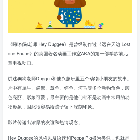
《嗨!狗狗老师 Hey Duggee》是曾经制作过《远在天边 Lost
and Found》的英国著名动画工作室AKA的第一部学龄前儿
童电视动画。
讲述狗狗老师Duggee和他兴趣班里五个动物小朋友的故事。
片中有犀牛、袋熊、章鱼、鳄鱼、河马等多个动物角色，颜
色亮丽、形象可爱，最主要的是他们都不是动画中常用的动
物形象，因此很容易给孩子留下深刻印象。
影片传递出浓厚的友谊和热情观念。
Hey Duggee的风格以及语速和Peppa Pig极为类似，也就是