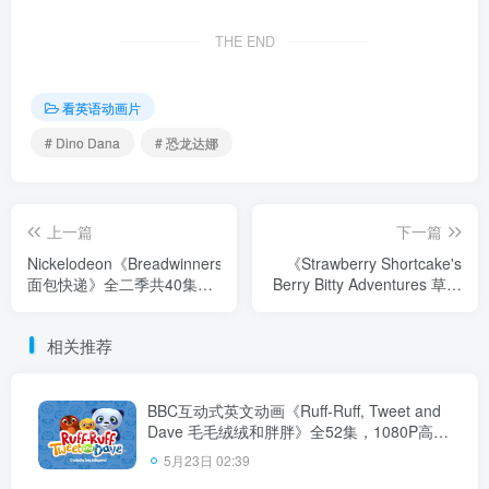
THE END
看英语动画片
# Dino Dana
# 恐龙达娜
上一篇
下一篇
Nickelodeon《Breadwinners
《Strawberry Shortcake's
面包快递》全二季共40集，
Berry Bitty Adventures 草莓
1080P高清视频带英文字
甜心：莓家小姐妹历险记》
幕，百度云网盘下载！
全4季共65集，1080P高清视
相关推荐
频带英文字幕，百度云网盘
下载！
BBC互动式英文动画《Ruff-Ruff, Tweet and
Dave 毛毛绒绒和胖胖》全52集，1080P高清
视频带英文字幕，带配套音频MP3，百度云
5月23日 02:39
网盘下载！