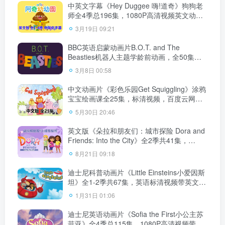
中英文字幕《Hey Duggee 嗨!道奇》狗狗老
师全4季总196集，1080P高清视频英文动画
片，百度云网盘下载！
3月19日 09:21
BBC英语启蒙动画片B.O.T. and The
Beasties机器人主题学龄前动画，全50集，
1080P高清视频带英文字幕，带配套音频
3月8日 00:58
MP3，百度云网盘下载
中文动画片《彩色乐园Get Squiggling》涂鸦
宝宝绘画课全25集，标清视频，百度云网盘
下载！
5月30日 20:46
英文版《朵拉和朋友们：城市探险 Dora and
Friends: Into the City》全2季共41集，
1080P高清视频带英文字幕，带配套音频
8月21日 09:18
MP3，百度云网盘下载！
迪士尼科普动画片《Little Einsteins小爱因斯
坦》全1-2季共67集，英语标清视频带英文字
幕，百度云网盘下载！
1月31日 01:06
迪士尼英语动画片《Sofia the First小公主苏
菲亚》全4季总115集，1080P高清视频带英