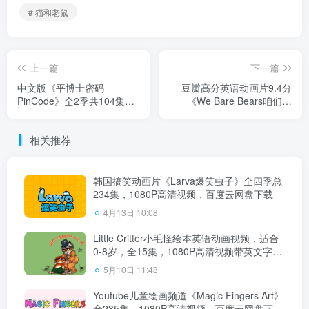
# 猫和老鼠
上一篇
下一篇
中文版《平博士密码
豆瓣高分英语动画片9.4分
PinCode》全2季共104集，
《We Bare Bears咱们裸
高清视频带中文字幕，百度
熊》全1-4季共150集+电
云网盘下载！
影，高清视频带中英文字
相关推荐
幕，百度云网盘下载！
韩国搞笑动画片《Larva爆笑虫子》全四季总
234集，1080P高清视频，百度云网盘下载
4月13日 10:08
Little Critter小毛怪绘本英语动画视频，适合
0-8岁，全15集，1080P高清视频带英文字
幕，百度云网盘下载
5月10日 11:48
Youtube儿童绘画频道《Magic Fingers Art》
全235集，1080P高清视频，百度云网盘下