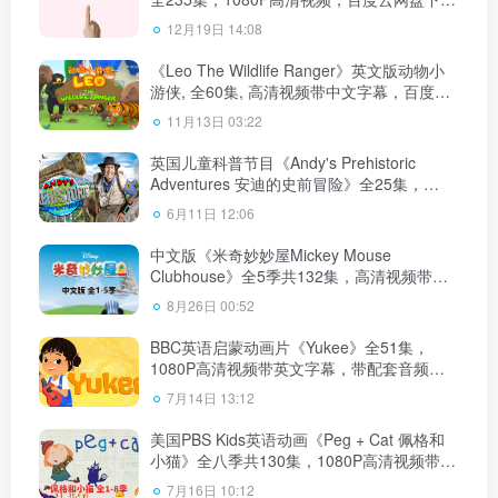
载！
12月19日 14:08
《Leo The Wildlife Ranger》英文版动物小
游侠, 全60集, 高清视频带中文字幕，百度云
网盘下载！
11月13日 03:22
英国儿童科普节目《Andy's Prehistoric
Adventures 安迪的史前冒险》全25集，
1080P高清视频带英文字幕，百度云网盘下
6月11日 12:06
载！
中文版《米奇妙妙屋Mickey Mouse
Clubhouse》全5季共132集，高清视频带中
文字幕，百度云网盘下载！
8月26日 00:52
BBC英语启蒙动画片《Yukee》全51集，
1080P高清视频带英文字幕，带配套音频
MP3，百度云网盘下载！
7月14日 13:12
美国PBS Kids英语动画《Peg + Cat 佩格和
小猫》全八季共130集，1080P高清视频带英
文字幕，百度云网盘下载！
7月16日 10:12