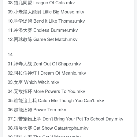
08.猫几同盟 League Of Cats.mkv
09.小老鼠大能耐 Little Big Mouse.mkv
10.学学汤姆 Bend It LIke Thomas.mkv
11.冲浪大赛 Endless Bummer.mkv
12.网球教练 Game Set Match.mkv
14
01.禅寺大战 Zent Out Of Shape.mkv
02.阿拉伯神灯 I Dream Of Meanie.mkv
03.女巫 Which Witch.mkv
04.无敌指环 More Powers To You.mkv
05.谁能追上我 Catch Me Thongh You Can‘t.mkv
06.超能汤姆 Power Tom.mkv
07.别带宠物上学 Don’t Bring Your Pet To Schoot Day.mkv
08.猫展大赛 Cat Show Catastropha.mkv
09.驯猫专家 The Cat Whisperer.mkv