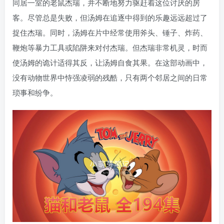
同居一室的老鼠杰瑞，并不断地努力驱赶着这位讨厌的房
客。尽管总是失败，但汤姆在追逐中得到的乐趣远远超过了
捉住杰瑞。同时，汤姆在片中经常使用斧头、锤子、炸药、
鞭炮等暴力工具或陷阱来对付杰瑞。但杰瑞非常机灵，时而
使汤姆的诡计适得其反，让汤姆自食其果。在这部动画中，
没有动物世界中恃强凌弱的残酷，只有两个邻居之间的日常
琐事和纷争。