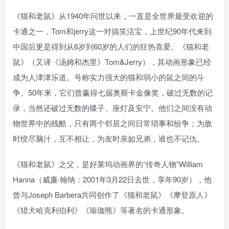
《猫和老鼠》从1940年问世以来，一直是全世界最受欢迎的
卡通之一，Tom和jerry这一对搞笑活宝，上世纪90年代来到
中国后更是得到从6岁到60岁的人们的狂热喜爱。《猫和老
鼠》（又译《汤姆和杰里》Tom&Jerry），其动画形象已经
成为人津津乐道。号称实力强大的猫和弱小的鼠之间的斗
争。50年来，它们曾赢得七届奥斯卡金像奖，破过无数的记
录，当然还破过无数的碟子、座灯及安宁。他们之间没有动
物世界中的残酷，只有两个邻居之间日常琐事和纷争；为敌
时绞尽脑汁，互不相让，为友时亲如兄弟，谁也不记仇。
《猫和老鼠》之父，是好莱坞动画界的“传奇人物”William
Hanna（威廉·翰纳：2001年3月22日去世，享年90岁），他
曾与Joseph Barbera共同创作了《猫和老鼠》《摩登原人》
《猎犬哈克利伯利》《瑜珈熊》等著名的卡通形象。