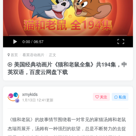
0:00
/
06:57
首页
看英语动画片
正文
美国经典动画片《猫和老鼠全集》共194集，中
英双语，百度云网盘下载
xmykids
关注
私信
1月13日 12:41更新
《猫和老鼠》的故事情节围绕着一对常见的家猫汤姆和老鼠
杰瑞而展开，汤姆有一种强烈的欲望，总是不断努力的去捉