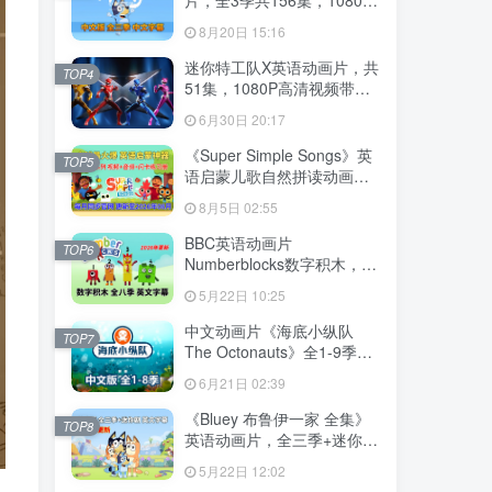
高清视频带中文字幕，百度
8月20日 15:16
云网盘下载
迷你特工队X英语动画片，共
TOP4
51集，1080P高清视频带中
文字幕，百度云网盘下载
6月30日 20:17
《Super Simple Songs》英
TOP5
语启蒙儿歌自然拼读动画视
频，全系列总2115集，
8月5日 02:55
1080P高清视频带英文字
幕，百度云网盘下载！
BBC英语动画片
TOP6
Numberblocks数字积木，适
合0-8岁，全八季+数字歌+特
5月22日 10:25
别专辑共198集，1080P高清
视频带英文字幕，送配套音
中文动画片《海底小纵队
TOP7
频MP3，百度云网盘下载！
The Octonauts》全1-9季共
247集+特别版9集，1080P
6月21日 02:39
高清视频带中文字幕，百度
云网盘下载
《Bluey 布鲁伊一家 全集》
TOP8
英语动画片，全三季+迷你剧
共204集，1080P高清视频带
5月22日 12:02
英文字幕，带配套音频