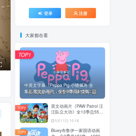
登录
注册
大家都在看
TOP1
中英文字幕《Peppa Pig 小猪佩奇 全
集》英文动画片，全1-9季共415集...
英文动画片《PAW Patrol 汪
TOP2
汪队立大功》全13季总555
集，1080P高清视频带英文
5月11日 10:18
字幕，带配套音频MP3，百
度云网盘下载！
Bluey布鲁伊一家国语动画
TOP3
片，全3季共156集，1080P