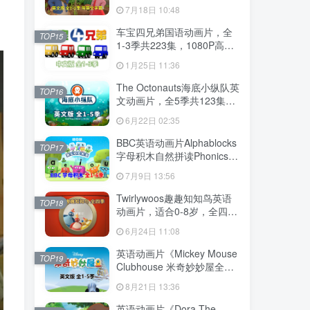
幕，全2季共100集英语动画
7月18日 10:48
片，带配套音频MP3，百度
云网盘下载！
车宝四兄弟国语动画片，全
TOP15
1-3季共223集，1080P高清
视频带中文字幕，百度云网
1月25日 11:36
盘下载
The Octonauts海底小纵队英
TOP16
文动画片，全5季共123集，
1080P高清视频带英文字
6月22日 02:35
幕，带配套音频MP3，百度
云网盘下载
BBC英语动画片Alphablocks
TOP17
字母积木自然拼读Phonics，
全6季共147集，1080P高清
7月9日 13:56
视频带英文字幕，百度云网
盘下载！
Twirlywoos趣趣知知鸟英语
TOP18
动画片，适合0-8岁，全四季
共100集，1080P高清视频带
6月24日 11:08
英文字幕，百度云网盘下载
英语动画片《Mickey Mouse
TOP19
Clubhouse 米奇妙妙屋全
集》全五季共148集，1080P
8月21日 13:36
高清视频带英文字幕，带配
套音频MP3，百度云网盘下
英语动画片《Dora The