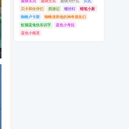
超级宝贝
超级土豆
超级为什么
贝瓦
贝卡和伙伴们
西游记
螺丝钉
蜡笔小新
蜘蛛卢卡斯
蜘蛛侠和他的神奇朋友们
虹猫蓝兔快乐识字
蓝色小考拉
蓝色小精灵