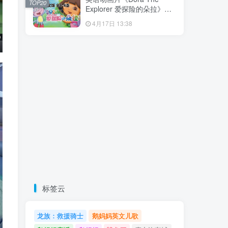
TOP20
载！
Explorer 爱探险的朵拉》全8
季共173集，带英文字幕和配
4月17日 13:38
套音频MP3，百度云网盘下
载！
标签云
龙族：救援骑士
鹅妈妈英文儿歌