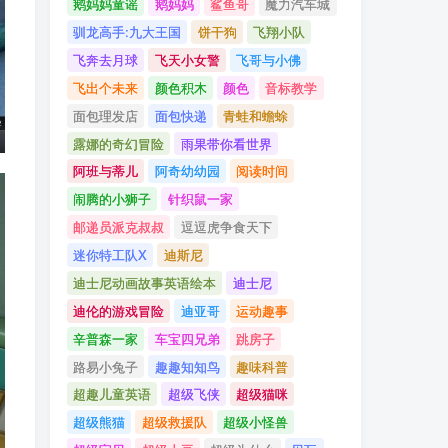
鹅妈妈童谣
鹅妈妈
鲨鱼哥
魔力汽车城
驯龙高手:九大王国
饼干狗
飞翔小队
飞奔去月球
飞天小女警
飞哥与小佛
飞出个未来
颜色积木
颜色
音标教学
面包理发店
面包快递
青蛙和蟾蜍
露娜的奇幻冒险
雨果带你看世界
阿班与蒂儿
阿奇幼幼园
阅读时间
闹腾的小狮子
针织鼠一家
邮递员派克叔叔
逗逗虎争食天下
迷你特工队X
迪斯尼
迪士尼动画故事英语绘本
迪士尼
迪伦的游戏冒险
迪亚哥
运动趣事
辛普森一家
车宝四兄弟
跳房子
路易小兔子
趣趣知知鸟
趣味科普
超趣儿童英语
超级飞侠
超级猫咪
超级熊猫
超级救援队
超级小怪兽