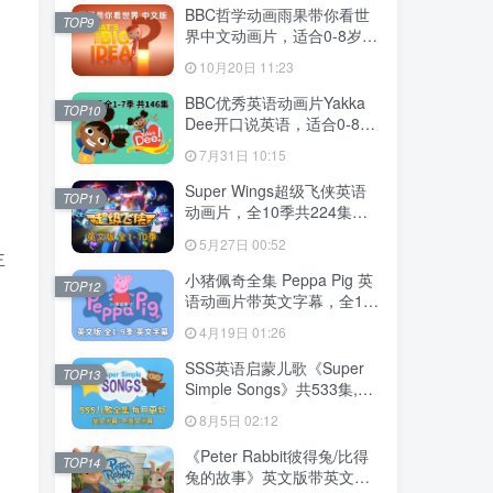
MP3，百度云网盘下载！
BBC哲学动画雨果带你看世
TOP9
界中文动画片，适合0-8岁，
全52集，1080P高清视频，
10月20日 11:23
百度云网盘下载
BBC优秀英语动画片Yakka
TOP10
Dee开口说英语，适合0-8
岁，全1-7季总共146集，
7月31日 10:15
1080P高清视频带英文字
幕，送配套音频MP3，百度
Super Wings超级飞侠英语
TOP11
云网盘下载！
动画片，全10季共224集，
1080P高清视频带英文字
5月27日 00:52
幕，带配套音频MP3，百度
主
云网盘下载！
小猪佩奇全集 Peppa Pig 英
TOP12
语动画片带英文字幕，全1-9
季总514集，1080P高清视
4月19日 01:26
频，百度云网盘下载！
SSS英语启蒙儿歌《Super
TOP13
Simple Songs》共533集,
1080P高清视频带英文字幕
8月5日 02:12
+中英文字幕+配套音频
MP3，百度云网盘下载！
《Peter Rabbit彼得兔/比得
TOP14
兔的故事》英文版带英文字