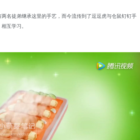
有两名徒弟继承这里的手艺，而今流传到了逗逗虎与仓鼠钉钉手
、相互学习。