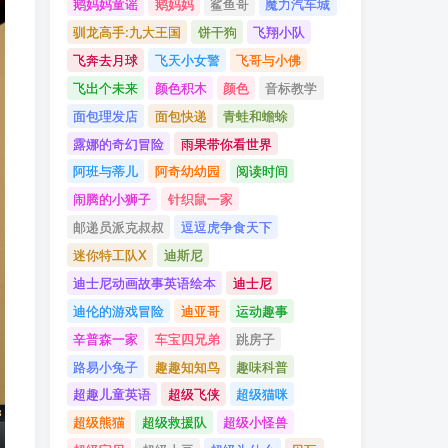
鹅妈妈童谣
鹅妈妈
鲨鱼哥
魔力汽车城
驯龙高手:九大王国
饼干狗
飞翔小队
飞奔去月球
飞天小女警
飞哥与小佛
飞出个未来
颜色积木
颜色
音标教学
面包理发店
面包快递
青蛙和蟾蜍
露娜的奇幻冒险
雨果带你看世界
阿班与蒂儿
阿奇幼幼园
阅读时间
闹腾的小狮子
针织鼠一家
邮递员派克叔叔
逗逗虎争食天下
迷你特工队X
迪斯尼
迪士尼动画故事英语绘本
迪士尼
迪伦的游戏冒险
迪亚哥
运动趣事
辛普森一家
车宝四兄弟
跳房子
路易小兔子
趣趣知知鸟
趣味科普
超趣儿童英语
超级飞侠
超级猫咪
超级熊猫
超级救援队
超级小怪兽