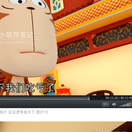
画片 逗逗虎争食天下 图片13