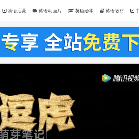
英语启蒙
英语动画片
英语绘本
英语教材