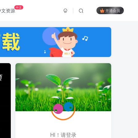
中文
中文资源
开通会员
HI！请登录