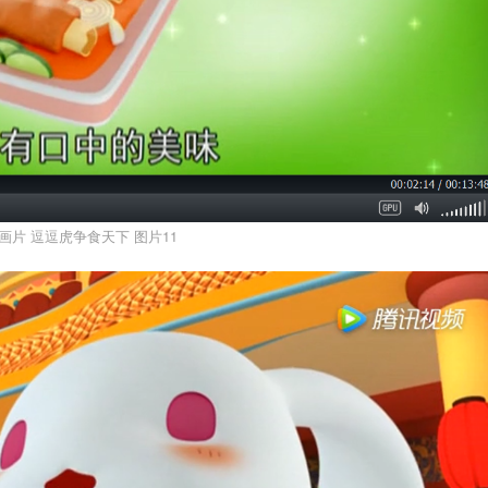
画片 逗逗虎争食天下 图片11