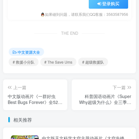
登录购买
如果碰到问题，请联系我们QQ客服：3563587956
THE END
中文资源大全
# 救援小分队
# The Save Ums
# 超级救援队
上一篇
下一篇
中文版动画片《一群好虫
科普国语动画片《Super
Best Bugs Forever》全52
Why超级为什么》全三季共
集，1080P高清视频，百度
103集，带中文字幕，百度
云网盘下载！
网盘下载！
相关推荐
中文版天文科学太空主题动画片《太空先锋