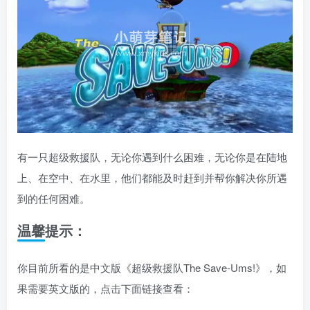
有一只超级救援队，无论你遇到什么困难，无论你是在陆地
上、在空中、在水里，他们都能及时赶到并帮你解决你所遇
到的任何困难。
温馨提示：
你目前所看的是中文版《超级救援队The Save-Ums!》，如
果需要英文版的，点击下面链接查看：