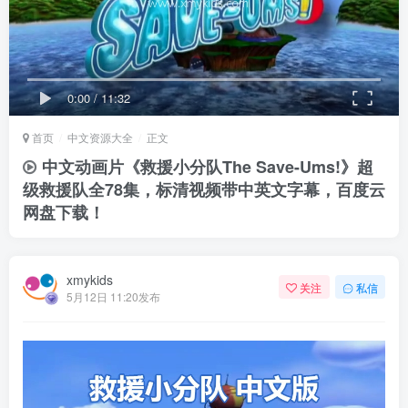
0:00
/
11:32
首页
中文资源大全
正文
中文动画片《救援小分队The Save-Ums!》超
级救援队全78集，标清视频带中英文字幕，百度云
网盘下载！
xmykids
关注
私信
5月12日 11:20发布