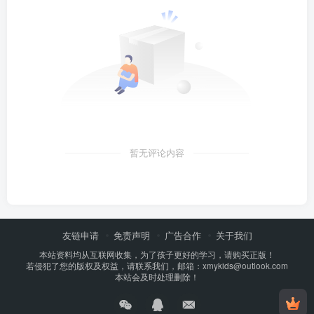
暂无评论内容
友链申请
免责声明
广告合作
关于我们
本站资料均从互联网收集，为了孩子更好的学习，请购买正版！
若侵犯了您的版权及权益，请联系我们，邮箱：xmykids@outlook.com
本站会及时处理删除！