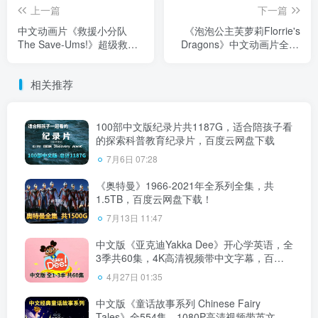
上一篇
下一篇
中文动画片《救援小分队
《泡泡公主芙萝莉Florrie's
The Save-Ums!》超级救援
Dragons》中文动画片全52
队全78集，标清视频带中英
集，标清视频带中文字幕，
文字幕，百度云网盘下载！
百度云网盘下载！
相关推荐
100部中文版纪录片共1187G，适合陪孩子看
的探索科普教育纪录片，百度云网盘下载
7月6日 07:28
《奥特曼》1966-2021年全系列全集，共
1.5TB，百度云网盘下载！
7月13日 11:47
中文版《亚克迪Yakka Dee》开心学英语，全
3季共60集，4K高清视频带中文字幕，百度
云网盘下载！
4月27日 01:35
中文版《童话故事系列 Chinese Fairy
Tales》全554集，1080P高清视频带英文字