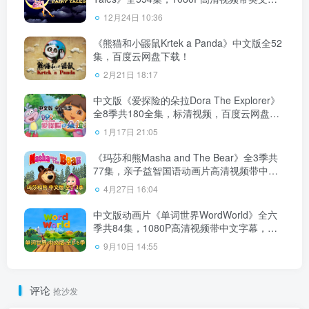
幕，百度云网盘下载！
12月24日 10:36
《熊猫和小鼹鼠Krtek a Panda》中文版全52
集，百度云网盘下载！
2月21日 18:17
中文版《爱探险的朵拉Dora The Explorer》
全8季共180全集，标清视频，百度云网盘下
载！
1月17日 21:05
《玛莎和熊Masha and The Bear》全3季共
77集，亲子益智国语动画片高清视频带中文
字幕，百度云网盘下载！
4月27日 16:04
中文版动画片《单词世界WordWorld》全六
季共84集，1080P高清视频带中文字幕，百
度云网盘下载
9月10日 14:55
评论
抢沙发