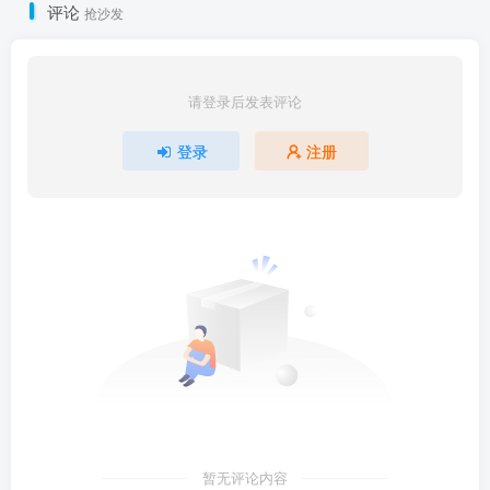
评论
抢沙发
请登录后发表评论
登录
注册
暂无评论内容