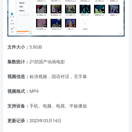
文件大小：
5.8GB
集数统计：
21部国产动画电影
视频信息：
标清视频，国语对话，无字幕
视频格式：
MP4
支持设备：
手机、电脑、电视、平板播放
更新记录：
2023年03月14日