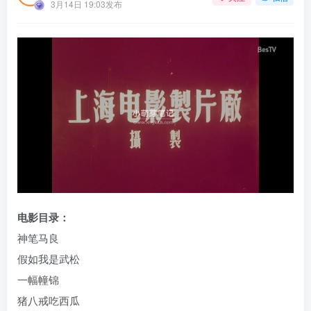
3月14日 19:03发布
电影目录：
神笔马良
假如我是武松
一幅幢锦
猪八戒吃西瓜