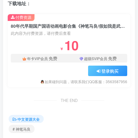
下载地址：
付费资源
80年代早期国产国语动画电影合集《神笔马良/假如我是武松》总计21部，标清视频无字幕，百度云网盘下载！
此内容为付费资源，请付费后查看
10
￥
免费
免费
年卡VIP会员
超级SVIP会员
登录购买
如果碰到问题，请联系我们QQ客服：3563587956
THE END
中文资源大全
# 神笔马良