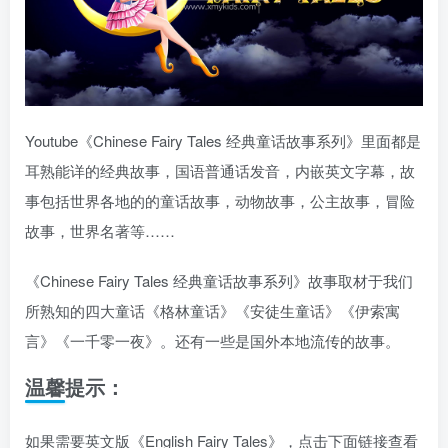
Youtube《Chinese Fairy Tales 经典童话故事系列》里面都是
耳熟能详的经典故事，国语普通话发音，内嵌英文字幕，故
事包括世界各地的的童话故事，动物故事，公主故事，冒险
故事，世界名著等……
《Chinese Fairy Tales 经典童话故事系列》故事取材于我们
所熟知的四大童话《格林童话》《安徒生童话》《伊索寓
言》《一千零一夜》。还有一些是国外本地流传的故事。
温馨提示：
如果需要英文版《English Fairy Tales》，点击下面链接查看