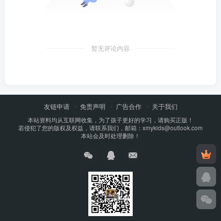
暂无评论内容
友链申请
免责声明
广告合作
关于我们
本站资料均从互联网收集，为了孩子更好的学习，请购买正版！
若侵犯了您的版权及权益，请联系我们，邮箱：xmykids@outlook.com
本站会及时处理删除！