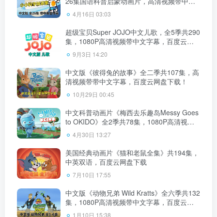
26集国语科普启蒙动画片，高清视频带中英
文字幕，百度云网盘下载！
4月16日 03:03
超级宝贝Super JOJO中文儿歌，全5季共290
集，1080P高清视频带中文字幕，百度云网
盘下载！
9月3日 14:20
中文版《彼得兔的故事》全二季共107集，高
清视频带带中文字幕，百度云网盘下载！
10月29日 00:45
中文科普动画片《梅西去乐趣岛Messy Goes
to OKIDO》全2季共78集，1080P高清视
频，百度云网盘下载
4月30日 13:27
美国经典动画片《猫和老鼠全集》共194集，
中英双语，百度云网盘下载
7月10日 17:55
中文版《动物兄弟 Wild Kratts》全六季共132
集，1080P高清视频带中文字幕，百度云网
盘下载！
1月10日 15:38