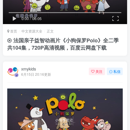
0:00
/
06:05
首页
中文资源大全
正文
法国亲子益智动画片《小狗保罗Polo》全二季
共104集，720P高清视频，百度云网盘下载
xmykids
关注
私信
6月15日 20:16更新