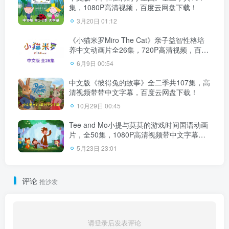
集，1080P高清视频，百度云网盘下载！
3月20日 01:12
《小猫米罗Miro The Cat》亲子益智性格培
养中文动画片全26集，720P高清视频，百度
云网盘下载
6月9日 00:54
中文版《彼得兔的故事》全二季共107集，高
清视频带带中文字幕，百度云网盘下载！
10月29日 00:45
Tee and Mo小提与莫莫的游戏时间国语动画
片，全50集，1080P高清视频带中文字幕，
百度云网盘下载
5月23日 23:01
评论
抢沙发
请登录后发表评论