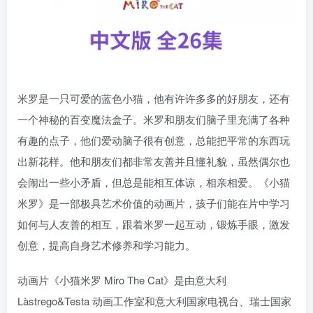
米罗是一只可爱的蓝色小猫，他有许许多多的好朋友，还有
一个神秘的百变魔法盒子。米罗和朋友们脑子里充满了各种
有趣的点子，他们爱动脑子很有创意，总能把平常的东西玩
出新花样。他和朋友们都非常友善并且懂礼貌，虽然偶尔也
会闹出一些小矛盾，但总是能相互体谅，相亲相爱。《小猫
米罗》是一部极具艺术价值的动画片，孩子们能在片中学习
如何与人友善的相互，跟着米罗一起互动，锻炼手眼，激发
创意，提高自身艺术修养和学习能力。
动画片《小猫米罗 Miro The Cat》是由意大利
Làstrego&Testa 动画工作室和意大利国家电视台、瑞士国家