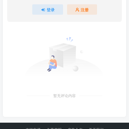
登录
注册
暂无评论内容