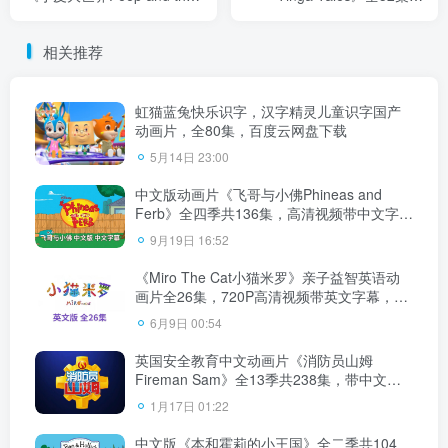
Big Wide World》全五季共
720P高清视频带中文字幕，
120集，百度云网盘下载
百度云网盘下载
相关推荐
虹猫蓝兔快乐识字，汉字精灵儿童识字国产
动画片，全80集，百度云网盘下载
5月14日 23:00
中文版动画片《飞哥与小佛Phineas and
Ferb》全四季共136集，高清视频带中文字
幕，百度云网盘下载！
9月19日 16:52
《Miro The Cat小猫米罗》亲子益智英语动
画片全26集，720P高清视频带英文字幕，百
度云网盘下载
6月9日 00:54
英国安全教育中文动画片《消防员山姆
Fireman Sam》全13季共238集，带中文字
幕，百度云网盘下载！
1月17日 01:22
中文版《本和霍莉的小王国》全二季共104