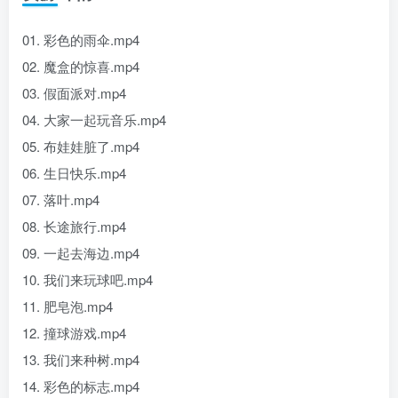
01. 彩色的雨伞.mp4
02. 魔盒的惊喜.mp4
03. 假面派对.mp4
04. 大家一起玩音乐.mp4
05. 布娃娃脏了.mp4
06. 生日快乐.mp4
07. 落叶.mp4
08. 长途旅行.mp4
09. 一起去海边.mp4
10. 我们来玩球吧.mp4
11. 肥皂泡.mp4
12. 撞球游戏.mp4
13. 我们来种树.mp4
14. 彩色的标志.mp4