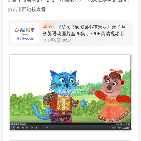
点击下面链接查看
《Miro The Cat小猫米罗》亲子益
5
￥
智英语动画片全26集，720P高清视频带英
文字幕，百度云网盘下载
6月9日 00:54