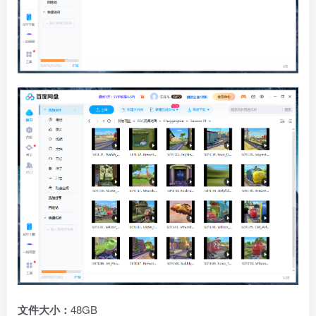
文件大小：
48GB