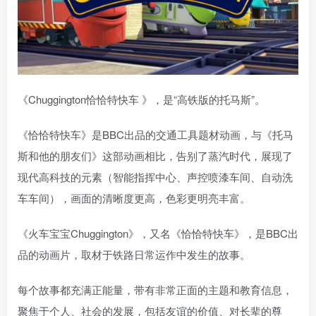
《Chuggington恰恰特快车 》，是“高铁版的托马斯”。
《恰恰特快车》是BBC出品的交通工具题材动画，与《托马
斯和他的朋友们》这部动画相比，告别了蒸汽时代，展现了
现代高科技的元素（智能指挥中心、声控喷漆车间、自动洗
车车间），画面的清晰度更高，色彩更明亮丰富。
《火车宝宝Chuggington》，又名《恰恰特快车》，是BBC出
品的动画片，取材于铁路日常运作中发生的故事。
每个故事都充满正能量，带有非常正面的主题和教育信息，
聚焦于个人、社会的发展，包括友谊的价值、对长辈的尊