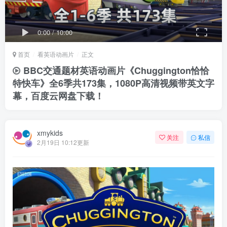
0:00
/
10:00
首页
看英语动画片
正文
BBC交通题材英语动画片《Chuggington恰恰
特快车》全6季共173集，1080P高清视频带英文字
幕，百度云网盘下载！
xmykids
关注
私信
2月19日 10:12更新