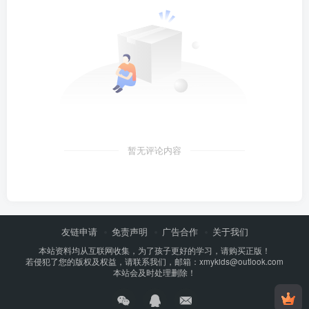
暂无评论内容
友链申请
免责声明
广告合作
关于我们
本站资料均从互联网收集，为了孩子更好的学习，请购买正版！
若侵犯了您的版权及权益，请联系我们，邮箱：xmykids@outlook.com
本站会及时处理删除！