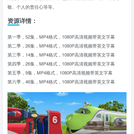
敬、个人的责任心等等。
资源详情：
第一季，52集，MP4格式，1080P高清视频带英文字幕
第二季，26集，MP4格式，1080P高清视频带英文字幕
第三季，14集，MP4格式，1080P高清视频带英文字幕
第四季，26集，MP4格式，1080P高清视频带英文字幕
第五季，9集，MP4格式，1080P高清视频带英文字幕
第六季，46集，MP4格式，1080P高清视频带英文字幕