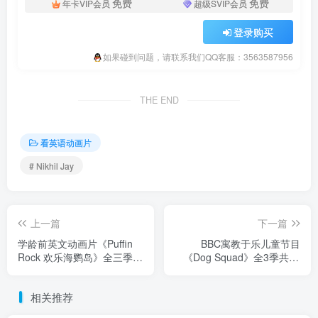
免费
免费
年卡VIP会员
超级SVIP会员
登录购买
如果碰到问题，请联系我们QQ客服：3563587956
THE END
看英语动画片
# Nikhil Jay
上一篇
下一篇
学龄前英文动画片《Puffin
BBC寓教于乐儿童节目
Rock 欢乐海鹦岛》全三季共
《Dog Squad》全3季共55
99集，1080P高清视频带英
集，了解不同类型工作犬，
文字幕，百度云网盘下载！
1080P高清视频带英文字
相关推荐
幕，百度云网盘下载！