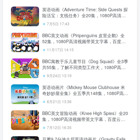
英语动画《Adventure Time: Side Quests 探
险活宝：支线任务》全20集，1080P高清视
频带英文字幕，百度云网盘下载！
7月5日 17:43
BBC英文动画《Piripenguins 皮里企鹅》全
52集，1080P高清视频带英文字幕，百度云
网盘下载！
11月17日 14:15
BBC寓教于乐儿童节目《Dog Squad》全3季
共55集，了解不同类型工作犬，1080P高清
视频带英文字幕，百度云网盘下载！
9月24日 13:19
英语动画片《Mickey Mouse Clubhouse 米
奇妙妙屋全集》全五季共148集，1080P高清
视频带英文字幕，带配套音频MP3，百度云
8月21日 13:36
网盘下载！
BBC英文冒险动画《Knee High Spies》全20
集，1080P高清视频带英文字幕，百度云网
盘下载！
7月12日 16:35
豆瓣9.7分迪士尼英语动画片《Gravity Falls