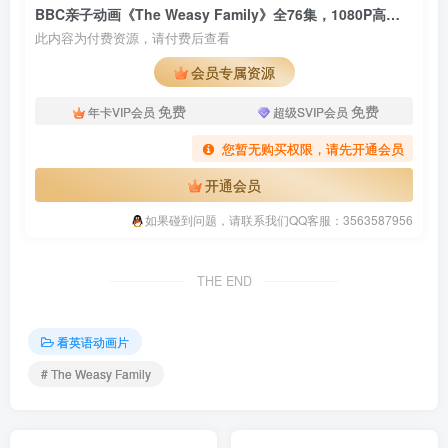
BBC亲子动画《The Weasy Family》全76集，1080P高清视频，百度云网盘下载！
此内容为付费资源，请付费后查看
会员专属资源
免费
免费
年卡VIP会员
超级SVIP会员
您暂无购买权限，请先开通会员
开通会员
如果碰到问题，请联系我们QQ客服：3563587956
THE END
看英语动画片
# The Weasy Family