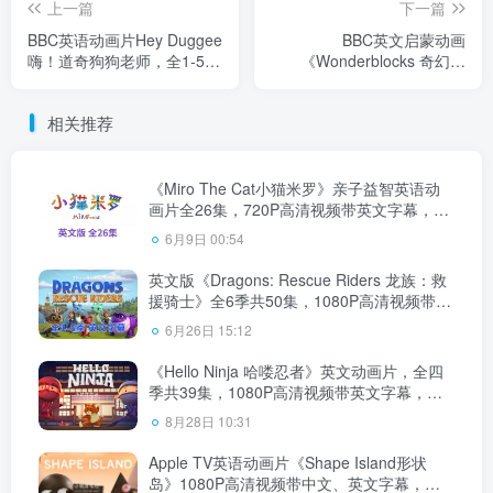
上一篇
下一篇
BBC英语动画片Hey Duggee
BBC英文启蒙动画
嗨！道奇狗狗老师，全1-5季
《Wonderblocks 奇幻积
总共216集，1080P高清视频
木》全30集，1080P高清视
带英文字幕，赠送配套音频
频带英文字幕，百度云网盘
相关推荐
MP3，百度云网盘下载！
下载！
《Miro The Cat小猫米罗》亲子益智英语动
画片全26集，720P高清视频带英文字幕，百
度云网盘下载
6月9日 00:54
英文版《Dragons: Rescue Riders 龙族：救
援骑士》全6季共50集，1080P高清视频带英
文字幕，带配套音频MP3，百度云网盘下
6月26日 15:12
载！
《Hello Ninja 哈喽忍者》英文动画片，全四
季共39集，1080P高清视频带英文字幕，百
度云网盘下载！
8月28日 10:31
Apple TV英语动画片《Shape Island形状
岛》1080P高清视频带中文、英文字幕，百