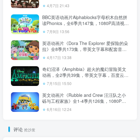
度云网盘下载！
4月7日 21:43
BBC英语动画片Alphablocks字母积木自然拼
读Phonics，全6季共147集，1080P高清视频
带英文字幕，百度云网盘下载！
7月9日 13:56
英语动画片《Dora The Explorer 爱探险的朵
拉》全8季共173集，带英文字幕和配套音频
MP3，百度云网盘下载！
4月17日 13:38
奇幻沼泽《Amphibia》超火的魔幻冒险英文
动画，全2季共39集，带英文字幕，百度云网
盘下载
7月15日 15:50
英文动画片《Rubble and Crew 汪汪队之小
砾与工程家族》全1-4季共126集，1080P高
清视频带英文字幕，百度云网盘下载！
6月16日 12:24
评论
抢沙发