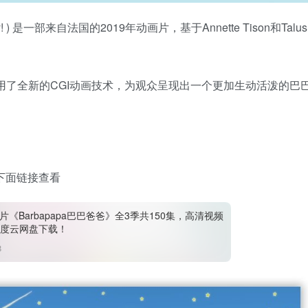
mily! ) 是一部来自法国的2019年动画片，基于Annette Tison和Talus
采用了全新的CGI动画技术，为观众呈现出一个更加生动活泼的巴
击下面链接查看
片《Barbapapa巴巴爸爸》全3季共150集，高清视频
度云网盘下载！
8