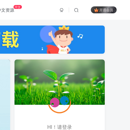
中文
中文资源
开通会员
HI！请登录