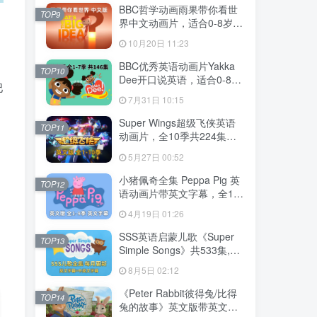
MP3，百度云网盘下载！
BBC哲学动画雨果带你看世
TOP9
界中文动画片，适合0-8岁，
全52集，1080P高清视频，
10月20日 11:23
百度云网盘下载
BBC优秀英语动画片Yakka
TOP10
Dee开口说英语，适合0-8
巴
岁，全1-7季总共146集，
7月31日 10:15
1080P高清视频带英文字
幕，送配套音频MP3，百度
Super Wings超级飞侠英语
TOP11
云网盘下载！
动画片，全10季共224集，
1080P高清视频带英文字
5月27日 00:52
幕，带配套音频MP3，百度
云网盘下载！
小猪佩奇全集 Peppa Pig 英
TOP12
语动画片带英文字幕，全1-9
季总514集，1080P高清视
4月19日 01:26
频，百度云网盘下载！
SSS英语启蒙儿歌《Super
TOP13
Simple Songs》共533集,
1080P高清视频带英文字幕
8月5日 02:12
+中英文字幕+配套音频
MP3，百度云网盘下载！
《Peter Rabbit彼得兔/比得
TOP14
兔的故事》英文版带英文字