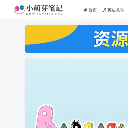
首页
英语儿歌