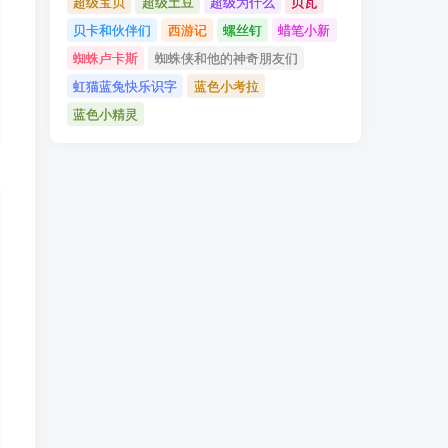
超级宝贝
超级土豆
超级为什么
贝瓦
贝卡和伙伴们
西游记
螺丝钉
蜡笔小新
蜘蛛卢卡斯
蜘蛛侠和他的神奇朋友们
虹猫蓝兔快乐识字
蓝色小考拉
蓝色小精灵