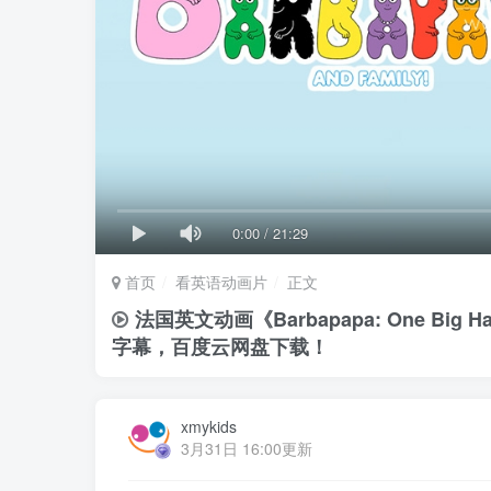
0:00
/
21:29
首页
看英语动画片
正文
法国英文动画《Barbapapa: One Big
字幕，百度云网盘下载！
xmykids
3月31日 16:00更新