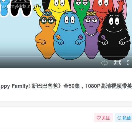
 Happy Family! 新巴巴爸爸》全50集，1080P高清视频带
关注
私信