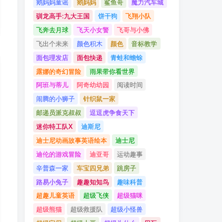
鹅妈妈童谣
鹅妈妈
鲨鱼哥
魔力汽车城
驯龙高手:九大王国
饼干狗
飞翔小队
飞奔去月球
飞天小女警
飞哥与小佛
飞出个未来
颜色积木
颜色
音标教学
面包理发店
面包快递
青蛙和蟾蜍
露娜的奇幻冒险
雨果带你看世界
阿班与蒂儿
阿奇幼幼园
阅读时间
闹腾的小狮子
针织鼠一家
邮递员派克叔叔
逗逗虎争食天下
迷你特工队X
迪斯尼
迪士尼动画故事英语绘本
迪士尼
迪伦的游戏冒险
迪亚哥
运动趣事
辛普森一家
车宝四兄弟
跳房子
路易小兔子
趣趣知知鸟
趣味科普
超趣儿童英语
超级飞侠
超级猫咪
超级熊猫
超级救援队
超级小怪兽