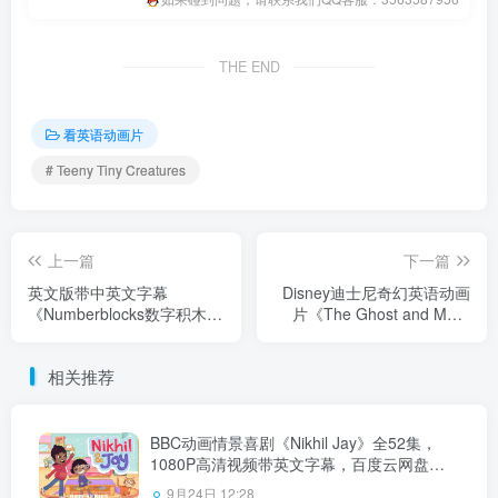
THE END
看英语动画片
# Teeny Tiny Creatures
上一篇
下一篇
英文版带中英文字幕
Disney迪士尼奇幻英语动画
《Numberblocks数字积木》
片《The Ghost and Molly
全1-5季共120集，1080P高
McGee幽灵与莫莉》全40
清视频带中英文字幕，百度
集，1080P高清视频带英文
相关推荐
云网盘下载！
字幕，百度云网盘下载！
BBC动画情景喜剧《Nikhil Jay》全52集，
1080P高清视频带英文字幕，百度云网盘下
载！
9月24日 12:28