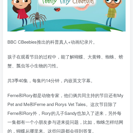
BBC CBeebies推出的科普真人+动画纪录片。
孩子在观看节目的过程中，能了解蝴蝶、大黄蜂、蜘蛛、螃
蟹、瓢虫等小生物的习性。
共3季40集，每集约14分钟，内嵌英文字幕。
Ferne和Rory都是动物专家，他们俩共同主持的节目还有My
Pet and Me和Ferne and Rorys Vet Tales。这次节目除了
Ferne和Rory外，Rory的儿子Sandy也加入了进来，另外每
一集都有一个小朋友参与进来提问题，比如，蜘蛛怎样结网
的，蝴蝶从哪里来。这些问题都会得到答复。