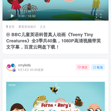
0:00
/
14:02
首页
看英语动画片
正文
BBC儿童英语科普真人动画《Teeny Tiny
Creatures》全3季共40集，1080P高清视频带英
文字幕，百度云网盘下载！
xmykids
关注
私信
6月14日 00:36更新