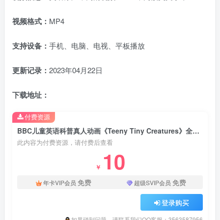
视频格式：
MP4
支持设备：
手机、电脑、电视、平板播放
更新记录：
2023年04月22日
下载地址：
付费资源
BBC儿童英语科普真人动画《Teeny Tiny Creatures》全3季共40集，1080P高清视频带英文字幕，百度云网盘下载！
此内容为付费资源，请付费后查看
10
￥
免费
免费
年卡VIP会员
超级SVIP会员
登录购买
如果碰到问题，请联系我们QQ客服：3563587956