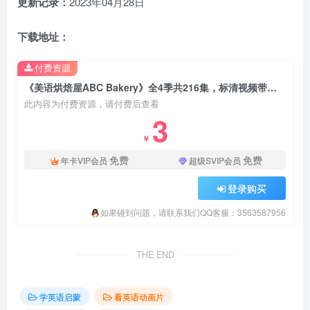
更新记录：
2023年04月28日
下载地址：
付费资源
《美语烘焙屋ABC Bakery》全4季共216集，标清视频带英文字幕，带配套PDF绘本，百度云网盘下载！
此内容为付费资源，请付费后查看
3
￥
免费
免费
年卡VIP会员
超级SVIP会员
登录购买
如果碰到问题，请联系我们QQ客服：3563587956
THE END
学英语启蒙
看英语动画片