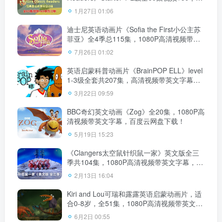
习册+配套音频MP3，百度云网盘下载！
1月27日 01:06
迪士尼英语动画片《Sofia the First小公主苏
菲亚》全4季总115集，1080P高清视频带英
文字幕，百度云网盘下载！
7月26日 01:02
英语启蒙科普动画片《BrainPOP ELL》level
1-3级全套共207集，高清视频带英文字幕，
百度云网盘下载！
3月22日 09:59
BBC奇幻英文动画《Zog》全20集，1080P高
清视频带英文字幕，百度云网盘下载！
5月19日 15:23
《Clangers太空鼠针织鼠一家》英文版全三
季共104集，1080P高清视频带英文字幕，百
度云网盘下载！
2月13日 16:04
Kiri and Lou可瑞和露露英语启蒙动画片，适
合0-8岁，全51集，1080P高清视频带英文字
幕，百度云网盘下载
6月2日 00:55