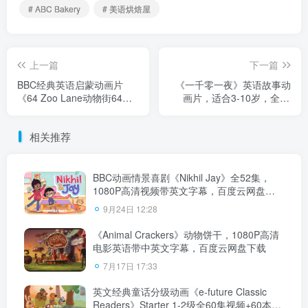
# ABC Bakery
# 美语烘焙屋
上一篇
下一篇
BBC经典英语启蒙动画片
《一千零一夜》英语故事动
《64 Zoo Lane动物街64
画片，适合3-10岁，全24
号》全4季共104集标清视频
集，1080P高清视频，百度
带英文字幕+配套绘本，百度
云网盘下载
相关推荐
云网盘下载！
BBC动画情景喜剧《Nikhil Jay》全52集，
1080P高清视频带英文字幕，百度云网盘下
载！
9月24日 12:28
《Animal Crackers》动物饼干，1080P高清
电影英语带中英文字幕，百度云网盘下载
7月17日 17:33
英文经典童话分级动画《e-future Classic
Readers》Starter 1-2级全60集视频+60本练