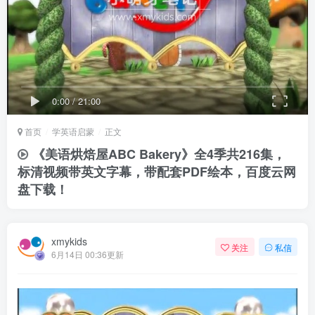
0:00
/
21:00
首页
学英语启蒙
正文
《美语烘焙屋ABC Bakery》全4季共216集，
标清视频带英文字幕，带配套PDF绘本，百度云网
盘下载！
xmykids
关注
私信
6月14日 00:36更新