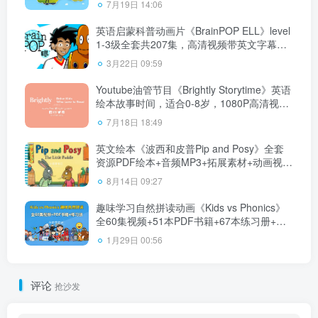
7月19日 14:06
英语启蒙科普动画片《BrainPOP ELL》level
1-3级全套共207集，高清视频带英文字幕，
百度云网盘下载！
3月22日 09:59
Youtube油管节目《Brightly Storytime》英语
绘本故事时间，适合0-8岁，1080P高清视频
带英文字幕，百度云网盘下载
7月18日 18:49
英文绘本《波西和皮普Pip and Posy》全套
资源PDF绘本+音频MP3+拓展素材+动画视
频，百度云网盘下载！
8月14日 09:27
趣味学习自然拼读动画《Kids vs Phonics》
全60集视频+51本PDF书籍+67本练习册+配
套音频MP3，百度云网盘下载！
1月29日 00:56
评论
抢沙发