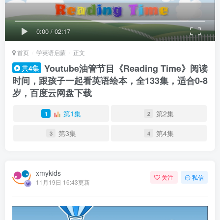
0:00
/
02:17
首页
学英语启蒙
正文
Youtube油管节目《Reading Time》阅读
共4集
时间，跟孩子一起看英语绘本，全133集，适合0-8
岁，百度云网盘下载
第1集
第2集
1
2
第3集
第4集
3
4
xmykids
关注
私信
11月19日 16:43更新