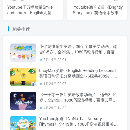
Youtube千万播放量Smile
Youtube油管节目《Brightly
and Learn - English儿童科
Storytime》英语绘本故事时
普频道，适合3-10岁，全
间，适合0-8岁，1080P高清
510集，1080P高清视频，百
视频带英文字幕，百度云网
相关推荐
度云网盘下载
盘下载
小伴龙快乐学英语，26个字母英文动画，适
合0-5岁，全26集，1080P高清视频，百度云
网盘下载
5月14日 22:01
LucyMax英语《English Reading Lessons》
英语日常词汇分级动画全1-6级共438集，
720P高清视频带英文字幕，百度云网盘下
1月24日 02:07
载！
《一千零一夜》英语故事动画片，适合3-10
岁，全24集，1080P高清视频，百度云网盘
下载
4月29日 14:32
YouTube频道《NuNu Tv - Nursery
Rhymes》全443集，1080P高清视频带英文
字幕，百度云网盘下载！