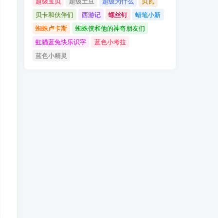
超级宝贝
超级土豆
超级为什么
贝瓦
贝卡和伙伴们
西游记
螺丝钉
蜡笔小新
蜘蛛卢卡斯
蜘蛛侠和他的神奇朋友们
虹猫蓝兔快乐识字
蓝色小考拉
蓝色小精灵