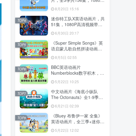
高清视频带中文字幕，百度
8月20日 15:16
云网盘下载
迷你特工队X英语动画片，共
TOP4
51集，1080P高清视频带中
文字幕，百度云网盘下载
6月30日 20:17
《Super Simple Songs》英
TOP5
语启蒙儿歌自然拼读动画视
频，全系列总2115集，
8月5日 02:55
1080P高清视频带英文字
幕，百度云网盘下载！
BBC英语动画片
TOP6
Numberblocks数字积木，适
合0-8岁，全八季+数字歌+特
5月22日 10:25
别专辑共198集，1080P高清
视频带英文字幕，送配套音
中文动画片《海底小纵队
TOP7
频MP3，百度云网盘下载！
The Octonauts》全1-9季共
247集+特别版9集，1080P
6月21日 02:39
高清视频带中文字幕，百度
云网盘下载
《Bluey 布鲁伊一家 全集》
TOP8
英语动画片，全三季+迷你剧
共204集，1080P高清视频带
5月22日 12:02
英文字幕，带配套音频