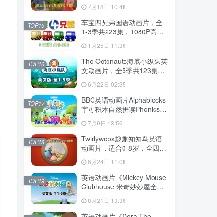
幕，全2季共100集英语动画
7月18日 10:48
片，带配套音频MP3，百度
云网盘下载！
车宝四兄弟国语动画片，全
TOP15
1-3季共223集，1080P高清
视频带中文字幕，百度云网
1月25日 11:36
盘下载
The Octonauts海底小纵队英
TOP16
文动画片，全5季共123集，
1080P高清视频带英文字
6月22日 02:35
幕，带配套音频MP3，百度
云网盘下载
BBC英语动画片Alphablocks
TOP17
字母积木自然拼读Phonics，
全6季共147集，1080P高清
7月9日 13:56
视频带英文字幕，百度云网
盘下载！
Twirlywoos趣趣知知鸟英语
TOP18
动画片，适合0-8岁，全四季
共100集，1080P高清视频带
6月24日 11:08
英文字幕，百度云网盘下载
英语动画片《Mickey Mouse
TOP19
Clubhouse 米奇妙妙屋全
集》全五季共148集，1080P
8月21日 13:36
高清视频带英文字幕，带配
套音频MP3，百度云网盘下
英语动画片《Dora The