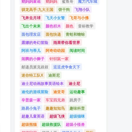
鹅妈妈童谣
鹅妈妈
鲨鱼哥
魔力汽车城
驯龙高手:九大王国
饼干狗
飞翔小队
飞奔去月球
飞天小女警
飞哥与小佛
飞出个未来
颜色积木
颜色
音标教学
面包理发店
面包快递
青蛙和蟾蜍
露娜的奇幻冒险
雨果带你看世界
阿班与蒂儿
阿奇幼幼园
阅读时间
闹腾的小狮子
针织鼠一家
邮递员派克叔叔
逗逗虎争食天下
迷你特工队X
迪斯尼
迪士尼动画故事英语绘本
迪士尼
迪伦的游戏冒险
迪亚哥
运动趣事
辛普森一家
车宝四兄弟
跳房子
路易小兔子
趣趣知知鸟
趣味科普
超趣儿童英语
超级飞侠
超级猫咪
超级熊猫
超级救援队
超级小怪兽