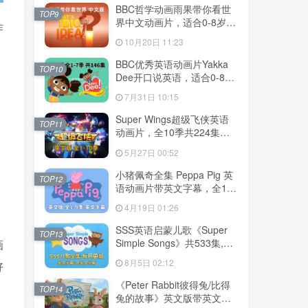
MP3，百度云网盘下载！
BBC哲学动画雨果带你看世
TOP9
界中文动画片，适合0-8岁，
作
全52集，1080P高清视频，
10月20日 11:23
百度云网盘下载
BBC优秀英语动画片Yakka
TOP10
Dee开口说英语，适合0-8
岁，全1-7季总共146集，
7月31日 10:15
1080P高清视频带英文字
幕，送配套音频MP3，百度
Super Wings超级飞侠英语
TOP11
云网盘下载！
动画片，全10季共224集，
1080P高清视频带英文字
5月27日 00:52
幕，带配套音频MP3，百度
云网盘下载！
小猪佩奇全集 Peppa Pig 英
TOP12
语动画片带英文字幕，全1-9
季总514集，1080P高清视
4月19日 01:26
频，百度云网盘下载！
SSS英语启蒙儿歌《Super
TOP13
Simple Songs》共533集,
画
1080P高清视频带英文字幕
8月5日 02:12
好
+中英文字幕+配套音频
MP3，百度云网盘下载！
《Peter Rabbit彼得兔/比得
TOP14
兔的故事》英文版带英文字