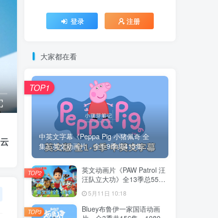
登录
注册
大家都在看
TOP1
中英文字幕《Peppa Pig 小猪佩奇 全
度云
集》英文动画片，全1-9季共415集...
英文动画片《PAW Patrol 汪
TOP2
汪队立大功》全13季总555
集，1080P高清视频带英文
5月11日 10:18
字幕，带配套音频MP3，百
度云网盘下载！
Bluey布鲁伊一家国语动画
TOP3
片，全3季共156集，1080P