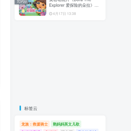
TOP20
载！
Explorer 爱探险的朵拉》全8
季共173集，带英文字幕和配
4月17日 13:38
套音频MP3，百度云网盘下
载！
标签云
龙族：救援骑士
鹅妈妈英文儿歌