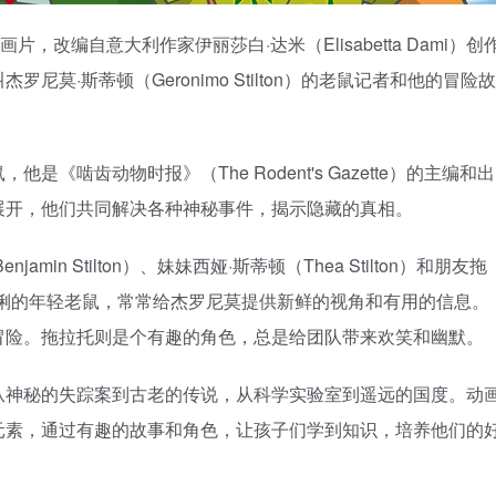
利动画片，改编自意大利作家伊丽莎白·达米（Elisabetta Dami）创
莫·斯蒂顿（Geronimo Stilton）的老鼠记者和他的冒险故
啮齿动物时报》（The Rodent's Gazette）的主编和出
展开，他们共同解决各种神秘事件，揭示隐藏的真相。
in Stilton）、妹妹西娅·斯蒂顿（Thea Stilton）和朋友拖
是个聪明伶俐的年轻老鼠，常常给杰罗尼莫提供新鲜的视角和有用的信息。
冒险。拖拉托则是个有趣的角色，总是给团队带来欢笑和幽默。
从神秘的失踪案到古老的传说，从科学实验室到遥远的国度。动
元素，通过有趣的故事和角色，让孩子们学到知识，培养他们的