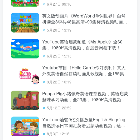
1080P高清视频带英文字幕，百度云网盘下
6月27日 09:16
载！
英文版动画片《WordWorld单词世界》自然
拼读全3季共48集高清+90集标清视频动画
+音频MP3+PDF练习册，百度云网盘下载
5月20日 13:19
YouTube英语启蒙频道《Ms Apple》全60
集，1080P高清视频，百度云网盘下载！
6月25日 15:15
Youtube节目《Hello Carrie你好凯利》真人
外教英语自然拼读动画儿歌视频，全155集，
1080P高清视频，百度云网盘下载！
3月22日 10:19
Peppa Pig小猪佩奇英语课堂视频，英语启蒙
趣味学习动画，全23集，1080P高清视频中
英文对白，百度云网盘下载
5月12日 22:52
YouTube油管9亿次播放量English Singsing
自然拼读日常词汇英语启蒙动画视频，适合
0-10岁，全1364集，1080P高清视频带英文
8月3日 12:18
字幕，百度云网盘下载！