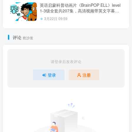
英语启蒙科普动画片《BrainPOP ELL》level
1-3级全套共207集，高清视频带英文字幕，
百度云网盘下载！
3月22日 09:59
评论
抢沙发
请登录后发表评论
登录
注册