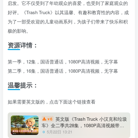
启发。它不仅受到了年幼观众的喜爱，也受到了家庭观众的
好评。《Trash Truck》以其温馨、有趣和教育性的内容，成
为了一部受欢迎的儿童动画系列，为孩子们带来了快乐和积
极的影响。
资源详情：
第一季，12集，国语普通话，1080P高清视频，无字幕
第二季，16集，国语普通话，1080P高清视频，无字幕
温馨提示：
如果需要英文版的，点击下面这个链接查看
英文版《Trash Truck 小汉克和垃圾
6
￥
车》全二季共28集，1080P高清视频带英
文字幕，带配套音频MP3，百度云网盘下
5月22日 13:21