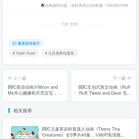
如果碰到问题，请联系我们QQ客服：3563587956
THE END
看英语动画片
# Trash Truck
# 小汉克和垃圾车
上一篇
下一篇
BBC英语动画片Moon and
BBC互动式英文动画《Ruff-
Me开心娜娜和月亮宝宝，适
Ruff, Tweet and Dave 毛毛
合0-6岁，全25集，1080P高
绒绒和胖胖》全52集，
清视频带中英文字幕，百度
1080P高清视频带英文字
相关推荐
云网盘下载！
幕，带配套音频MP3，百度
云网盘下载！
BBC儿童英语科普真人动画《Teeny Tiny
Creatures》全3季共40集，1080P高清视频