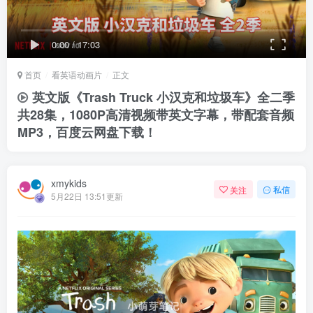
0:00
/
17:03
首页
看英语动画片
正文
英文版《Trash Truck 小汉克和垃圾车》全二季
共28集，1080P高清视频带英文字幕，带配套音频
MP3，百度云网盘下载！
xmykids
关注
私信
5月22日 13:51更新