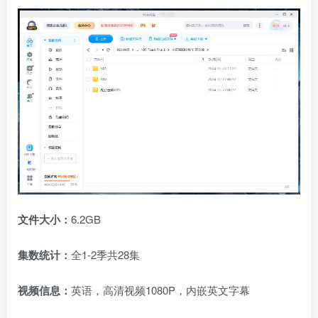
文件大小：
6.2GB
集数统计：
全1-2季共28集
视频信息：
英语，高清视频1080P，内嵌英文字幕