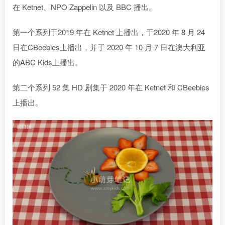
在 Ketnet、NPO Zappelin 以及 BBC 播出。
第一个系列于2019 年在 Ketnet 上播出，于2020 年 8 月 24
日在CBeebies上播出，并于 2020 年 10 月 7 日在澳大利亚
的ABC Kids上播出。
第二个系列 52 集 HD 剧集于 2020 年在 Ketnet 和 CBeebies
上播出。