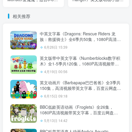
岁，全1-3季共80集，1080P
全60集, 高清视频带中文字
高清视频带英文字幕，百度
幕，百度云网盘下载！
相关推荐
云网盘下载
中英文字幕《Dragons: Rescue Riders 龙
族：救援骑士》全6季共50集，1080P高清视
频，带配套音频MP3，百度云网盘下载！
6月26日 15:39
英文版带中英文字幕《Numberblocks数字积
木》全1-5季共120集，1080P高清视频带中
英文字幕，百度云网盘下载！
4月19日 00:56
英文动画片《Barbapapa巴巴爸爸》全3季共
150集，高清视频带英文字幕，百度云网盘下
载！
6月15日 09:18
BBC低龄英语动画《Froglets》全26集，
1080P高清视频带英文字幕，百度云网盘下
载！
5月13日 14:42
BBC科普英语真人动画Andy's Aquatic