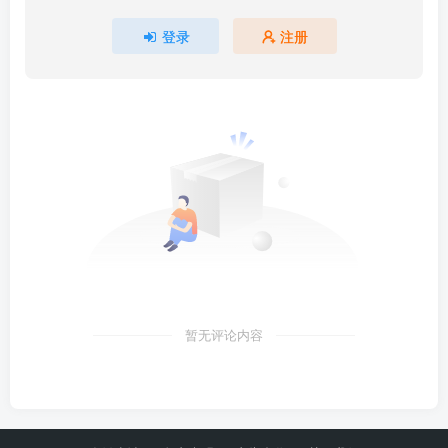
登录
注册
暂无评论内容