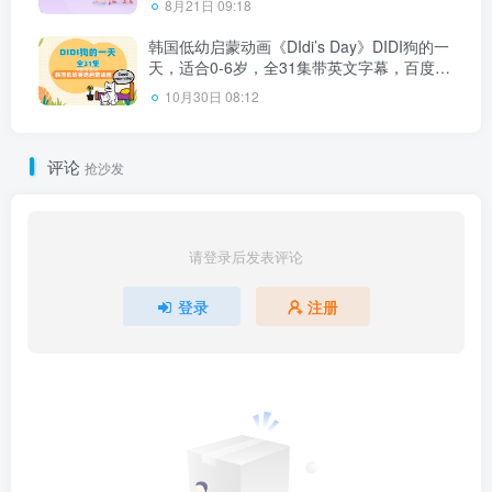
8月21日 09:18
MP3，百度云网盘下载！
韩国低幼启蒙动画《DIdi’s Day》DIDI狗的一
天，适合0-6岁，全31集带英文字幕，百度云
网盘下载！
10月30日 08:12
评论
抢沙发
请登录后发表评论
登录
注册