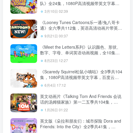
队》全24集，1080P高清视频带英文字幕，
百度云网盘下载！
3月10日 02:39
《Looney Tunes Cartoons乐一通/兔八哥卡
通》全六季共112集，英语高清动画片带英文
字幕，百度云网盘下载
9月21日 00:37
《Meet the Letters系列》认识颜色、形状、
数字、字母、单词英语动画视频，全10集标
清视频，百度云网盘下载！
8月23日 12:27
《Scaredy Squirrel松鼠小嘀咕》全3季共104
集，1080P高清视频带英文字幕，百度云网
盘下载
6月4日 17:12
英文动画片《Talking Tom And Friends 会说
话的汤姆猫家族》第一二五季共104集，
1080P高清视频带英文字幕，百度云网盘下
1月26日 01:22
载！
英文版《朵拉和朋友们：城市探险 Dora and
Friends: Into the City》全2季共41集，
1080P高清视频带英文字幕，带配套音频