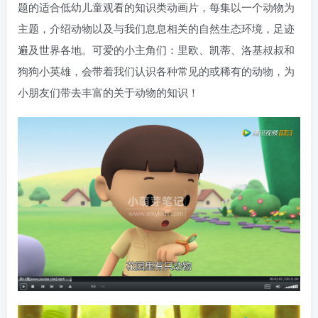
题的适合低幼儿童观看的知识类动画片，每集以一个动物为
主题，介绍动物以及与我们息息相关的自然生态环境，足迹
遍及世界各地。可爱的小主角们：里欧、凯蒂、洛基叔叔和
狗狗小英雄，会带着我们认识各种常见的或稀有的动物，为
小朋友们带去丰富的关于动物的知识！