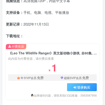
视频信息：
高清视频720P，内嵌中文字幕
支持设备：
手机、电脑、电视、平板播放
更新记录：
2022年11月13日
下载地址：
付费资源
《Leo The Wildlife Ranger》英文版动物小游侠, 全60集, 高清视频带中文字幕，百度云网盘下载！
此内容为付费资源，请付费后查看
1
￥
免费
免费
年卡VIP会员
超级SVIP会员
登录购买
如果碰到问题，请联系我们QQ客服：3563587956