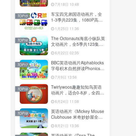
幕，全2季共100集英语动画
7月18日 10:48
片，带配套音频MP3，百度
云网盘下载！
车宝四兄弟国语动画片，全
TOP15
1-3季共223集，1080P高清
视频带中文字幕，百度云网
1月25日 11:36
盘下载
The Octonauts海底小纵队英
TOP16
文动画片，全5季共123集，
1080P高清视频带英文字
6月22日 02:35
幕，带配套音频MP3，百度
云网盘下载
BBC英语动画片Alphablocks
TOP17
字母积木自然拼读Phonics，
全6季共147集，1080P高清
7月9日 13:56
视频带英文字幕，百度云网
盘下载！
Twirlywoos趣趣知知鸟英语
TOP18
动画片，适合0-8岁，全四季
共100集，1080P高清视频带
6月24日 11:08
英文字幕，百度云网盘下载
英语动画片《Mickey Mouse
TOP19
，
Clubhouse 米奇妙妙屋全
集》全五季共148集，1080P
。
8月21日 13:36
高清视频带英文字幕，带配
套音频MP3，百度云网盘下
英语动画片《Dora The