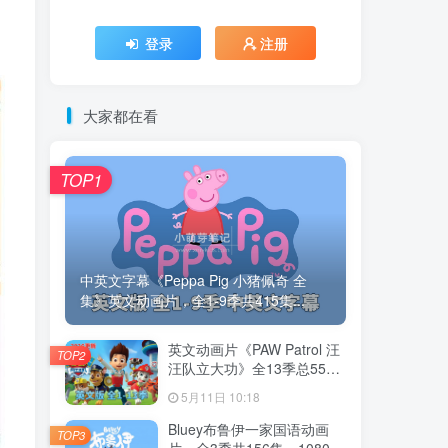
登录
注册
大家都在看
TOP1
中英文字幕《Peppa Pig 小猪佩奇 全
集》英文动画片，全1-9季共415集...
英文动画片《PAW Patrol 汪
TOP2
汪队立大功》全13季总555
集，1080P高清视频带英文
5月11日 10:18
字幕，带配套音频MP3，百
度云网盘下载！
Bluey布鲁伊一家国语动画
TOP3
片，全3季共156集，1080P