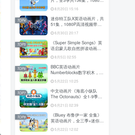
高清视频带中文字幕，百度
8月20日 15:16
云网盘下载
迷你特工队X英语动画片，共
TOP4
51集，1080P高清视频带中
文字幕，百度云网盘下载
6月30日 20:17
《Super Simple Songs》英
TOP5
语启蒙儿歌自然拼读动画视
频，全系列总2115集，
8月5日 02:55
1080P高清视频带英文字
幕，百度云网盘下载！
BBC英语动画片
TOP6
Numberblocks数字积木，适
合0-8岁，全八季+数字歌+特
5月22日 10:25
别专辑共198集，1080P高清
视频带英文字幕，送配套音
中文动画片《海底小纵队
TOP7
频MP3，百度云网盘下载！
The Octonauts》全1-9季共
247集+特别版9集，1080P
6月21日 02:39
高清视频带中文字幕，百度
云网盘下载
《Bluey 布鲁伊一家 全集》
TOP8
英语动画片，全三季+迷你剧
共204集，1080P高清视频带
5月22日 12:02
英文字幕，带配套音频
小