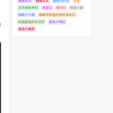
超级宝贝
超级土豆
超级为什么
贝瓦
贝卡和伙伴们
西游记
螺丝钉
蜡笔小新
。
蜘蛛卢卡斯
蜘蛛侠和他的神奇朋友们
虹猫蓝兔快乐识字
蓝色小考拉
观
蓝色小精灵