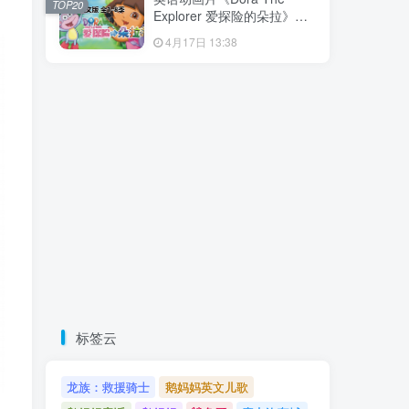
TOP20
载！
Explorer 爱探险的朵拉》全8
季共173集，带英文字幕和配
4月17日 13:38
套音频MP3，百度云网盘下
载！
标签云
龙族：救援骑士
鹅妈妈英文儿歌