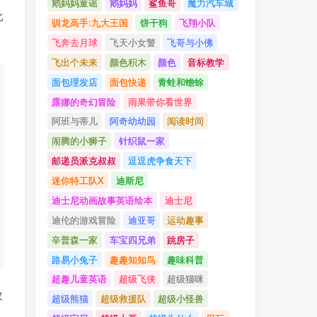
鹅妈妈童谣
鹅妈妈
鲨鱼哥
魔力汽车城
比
驯龙高手:九大王国
饼干狗
飞翔小队
飞奔去月球
飞天小女警
飞哥与小佛
飞出个未来
颜色积木
颜色
音标教学
面包理发店
面包快递
青蛙和蟾蜍
露娜的奇幻冒险
雨果带你看世界
阿班与蒂儿
阿奇幼幼园
阅读时间
闹腾的小狮子
针织鼠一家
邮递员派克叔叔
逗逗虎争食天下
迷你特工队X
迪斯尼
迪士尼动画故事英语绘本
迪士尼
迪伦的游戏冒险
迪亚哥
运动趣事
辛普森一家
车宝四兄弟
跳房子
路易小兔子
趣趣知知鸟
趣味科普
超趣儿童英语
超级飞侠
超级猫咪
故
超级熊猫
超级救援队
超级小怪兽