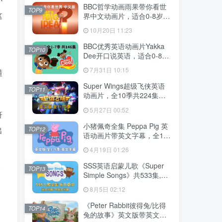
MP3，百度云网盘下载！
BBC哲学动画雨果带你看世
TOP9
这
界中文动画片，适合0-8岁，
全52集，1080P高清视频，
10月20日 11:23
百度云网盘下载
BBC优秀英语动画片Yakka
TOP10
Dee开口说英语，适合0-8
岁，全1-7季总共146集，
7月31日 10:15
懂
1080P高清视频带英文字
幕，送配套音频MP3，百度
Super Wings超级飞侠英语
TOP11
云网盘下载！
动画片，全10季共224集，
1080P高清视频带英文字
5月27日 00:52
符
幕，带配套音频MP3，百度
云网盘下载！
小猪佩奇全集 Peppa Pig 英
出
TOP12
语动画片带英文字幕，全1-9
季总514集，1080P高清视
4月19日 01:26
频，百度云网盘下载！
SSS英语启蒙儿歌《Super
TOP13
Simple Songs》共533集,
1080P高清视频带英文字幕
8月5日 02:12
+中英文字幕+配套音频
MP3，百度云网盘下载！
《Peter Rabbit彼得兔/比得
TOP14
兔的故事》英文版带英文字