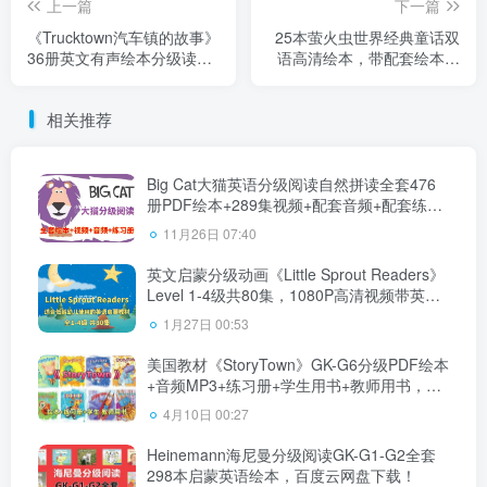
上一篇
下一篇
《Trucktown汽车镇的故事》
25本萤火虫世界经典童话双
36册英文有声绘本分级读物
语高清绘本，带配套绘本音
PDF绘本+音频MP3，百度云
频MP3，百度云网盘下载
网盘下载！
相关推荐
Big Cat大猫英语分级阅读自然拼读全套476
册PDF绘本+289集视频+配套音频+配套练习
册，百度云网盘下载！
11月26日 07:40
英文启蒙分级动画《Little Sprout Readers》
Level 1-4级共80集，1080P高清视频带英文
字幕，带配套音频MP3，百度云网盘下载！
1月27日 00:53
美国教材《StoryTown》GK-G6分级PDF绘本
+音频MP3+练习册+学生用书+教师用书，百
度云网盘下载！
4月10日 00:27
Heinemann海尼曼分级阅读GK-G1-G2全套
298本启蒙英语绘本，百度云网盘下载！