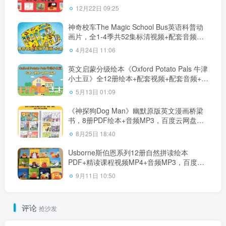
12月22日 09:25
神奇校车The Magic School Bus英语科普动
画片，全1-4季共52集标清视频+配套音频
+PDF绘本，百度云网盘下载！
4月24日 11:06
英文启蒙分级绘本《Oxford Potato Pals 牛津
小土豆》全12册绘本+配套视频+配套音频+配
套精读，百度云网盘下载！
5月13日 01:09
《神探狗Dog Man》幽默原版英文漫画桥梁
书，8册PDF绘本+音频MP3，百度云网盘下
载！
8月25日 18:40
Usborne斯伯恩系列12册自然拼读绘本
PDF+精读课程视频MP4+音频MP3，百度云
网盘下载！
9月11日 10:50
评论
抢沙发