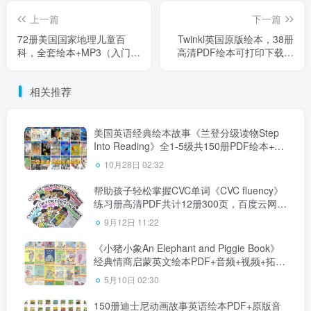
上一篇
下一篇
72册美国国家地理儿童百
Twinkl英国原版绘本，38册
科，全套绘本+MP3（入门级
高清PDF绘本可打印下载，
+提高级+流利级）百度云网
百度云网盘下载！
盘下载！
相关推荐
美国英语经典绘本故事《兰登分级读物Step
Into Reading》全1-5级共150册PDF绘本+音
频MP3+教师手册，百度云网盘下载！
10月28日 02:32
帮助孩子轻松掌握CVC单词《CVC fluency》
练习册高清PDF共计12册300页，百度云网盘
下载！
9月12日 11:22
《小猪小象An Elephant and Piggie Book》
经典情商启蒙英文绘本PDF+音频+视频+拓
展，百度云网盘下载！
5月10日 02:30
150册迪士尼动画故事英语绘本PDF+原版音