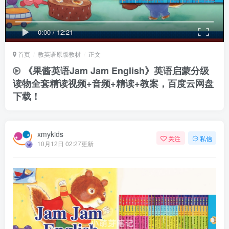
0:00
/
12:21
首页
教英语原版教材
正文
《果酱英语Jam Jam English》英语启蒙分级
读物全套精读视频+音频+精读+教案，百度云网盘
下载！
xmykids
关注
私信
10月12日 02:27更新